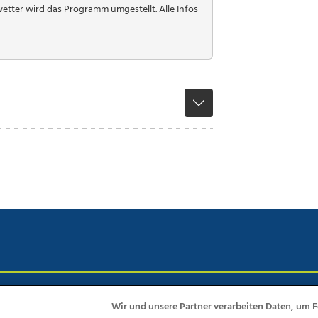
etter wird das Programm umgestellt. Alle Infos
chutz
Impressum
AGB Anzeigekunden
AGB Website
Eh
Wir und unsere Partner verarbeiten Daten, um F