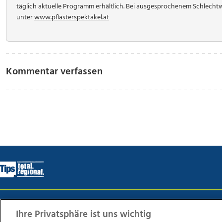
täglich aktuelle Programm erhältlich. Bei ausgesprochenem Schlechtw
unter
www.pflasterspektakel.at
Kommentar verfassen
Wir über uns
Mediadaten
Kontakt
Jobs
Datens
Ihre Privatsphäre ist uns wichtig