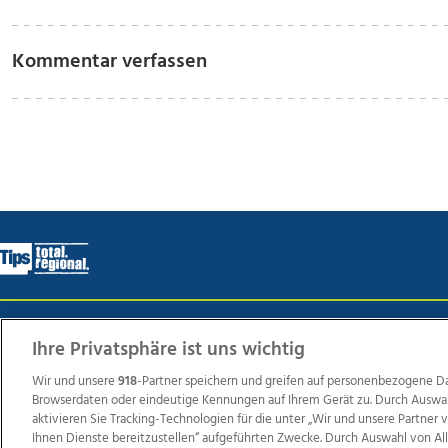
Kommentar verfassen
Wir über uns
Mediadaten
Kontakt
Jobs
Datens
Ihre Privatsphäre ist uns wichtig
Wir und unsere
918
-Partner speichern und greifen auf personenbezogene D
Browserdaten oder eindeutige Kennungen auf Ihrem Gerät zu. Durch Auswa
Weit
aktivieren Sie Tracking-Technologien für die unter „Wir und unsere Partner
Ihnen Dienste bereitzustellen“ aufgeführten Zwecke. Durch Auswahl von Al