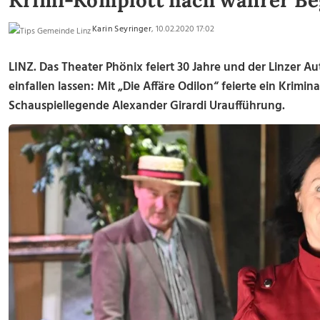
Krimi-Komplott nach wahrer Be
Karin Seyringer
, 10.02.2020 17:02
LINZ. Das Theater Phönix feiert 30 Jahre und der Linzer 
einfallen lassen: Mit „Die Affäre Odilon“ feierte ein Krimi
Schauspiellegende Alexander Girardi Uraufführung.