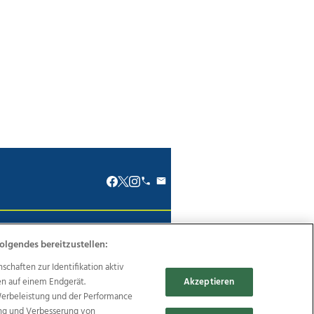
renkodex
Politische Werbung
olgendes bereitzustellen:
haften zur Identifikation aktiv
en auf einem Endgerät.
Akzeptieren
Werbeleistung und der Performance
ung und Verbesserung von