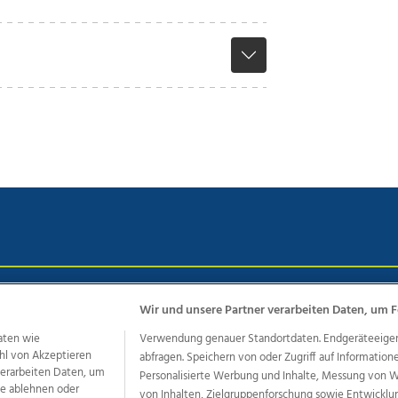
chutz
Impressum
AGB Anzeigekunden
AGB Website
Eh
Wir und unsere Partner verarbeiten Daten, um F
aten wie
Verwendung genauer Standortdaten. Endgeräteeigensc
hl von Akzeptieren
abfragen. Speichern von oder Zugriff auf Information
ere Angebote des Medienhauses Wimmer
 verarbeiten Daten, um
Personalisierte Werbung und Inhalte, Messung von 
le ablehnen oder
von Inhalten, Zielgruppenforschung sowie Entwickl