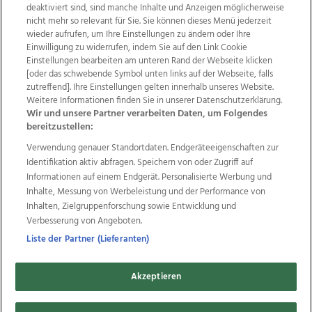
deaktiviert sind, sind manche Inhalte und Anzeigen möglicherweise
nicht mehr so relevant für Sie. Sie können dieses Menü jederzeit
wieder aufrufen, um Ihre Einstellungen zu ändern oder Ihre
Einwilligung zu widerrufen, indem Sie auf den Link Cookie
Einstellungen bearbeiten am unteren Rand der Webseite klicken
Wir über uns
Mediadaten
Kontakt
Jobs
[oder das schwebende Symbol unten links auf der Webseite, falls
Datenschutz
Impressum
AGB Anzeigekunden
zutreffend]. Ihre Einstellungen gelten innerhalb unseres Website.
AGB Website
Ehrenkodex
Politische Werbung
Weitere Informationen finden Sie in unserer Datenschutzerklärung.
Wir und unsere Partner verarbeiten Daten, um Folgendes
bereitzustellen:
Weitere Angebote des Medienhauses Wimmer
Verwendung genauer Standortdaten. Endgeräteeigenschaften zur
Identifikation aktiv abfragen. Speichern von oder Zugriff auf
TV1
di-mog-i.at
OÖNow
Ischler Woche
Informationen auf einem Endgerät. Personalisierte Werbung und
Life Radio
OÖNachrichten
OÖN Immobilien
Inhalte, Messung von Werbeleistung und der Performance von
OÖN Karriere
OÖN Reise
Promenaden Galerien
Inhalten, Zielgruppenforschung sowie Entwicklung und
Regionaljobs
wasistlos.at
wirtrauern.at
Verbesserung von Angeboten.
Liste der Partner (Lieferanten)
Copyrights © 2026 Tips Zeitungs GmbH & Co KG
Akzeptieren
developed by
11x11.net