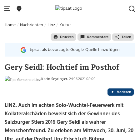
Home
Nachrichten
Linz
Kultur
Drucken
Kommentare
Teilen
tips.at als bevorzugte Google-Quelle hinzufügen
Gery Seidl: Hochtief im Posthof
Karin Seyringer
, 24.06.2021 08:00
Vorlesen
LINZ. Auch im achten Solo-Wuchtel-Feuerwerk mit
Kollateralschäden beweist sich der Gewinner des
Salzburger Stiers 2016 Gery Seidl als wahrer
Menschenfreund. Zu erleben am Mittwoch, 30. Juni, 20
Uhr, auf der Posthof Linz FrischLuft-Bühne.