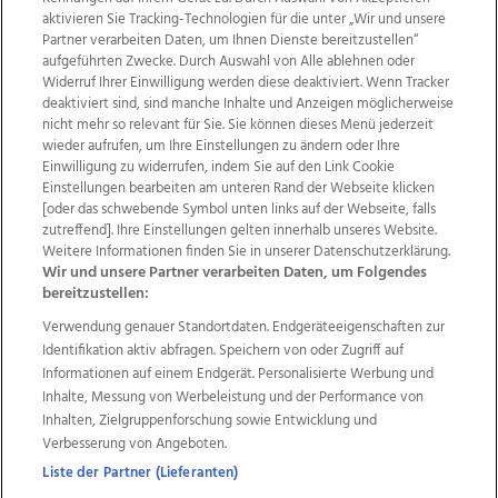
aktivieren Sie Tracking-Technologien für die unter „Wir und unsere
Partner verarbeiten Daten, um Ihnen Dienste bereitzustellen“
aufgeführten Zwecke. Durch Auswahl von Alle ablehnen oder
Widerruf Ihrer Einwilligung werden diese deaktiviert. Wenn Tracker
deaktiviert sind, sind manche Inhalte und Anzeigen möglicherweise
nicht mehr so relevant für Sie. Sie können dieses Menü jederzeit
wieder aufrufen, um Ihre Einstellungen zu ändern oder Ihre
Einwilligung zu widerrufen, indem Sie auf den Link Cookie
Einstellungen bearbeiten am unteren Rand der Webseite klicken
Wir über uns
Mediadaten
Kontakt
Jobs
[oder das schwebende Symbol unten links auf der Webseite, falls
Datenschutz
Impressum
AGB Anzeigekunden
zutreffend]. Ihre Einstellungen gelten innerhalb unseres Website.
AGB Website
Ehrenkodex
Politische Werbung
Weitere Informationen finden Sie in unserer Datenschutzerklärung.
Wir und unsere Partner verarbeiten Daten, um Folgendes
bereitzustellen:
Weitere Angebote des Medienhauses Wimmer
Verwendung genauer Standortdaten. Endgeräteeigenschaften zur
Identifikation aktiv abfragen. Speichern von oder Zugriff auf
TV1
di-mog-i.at
OÖNow
Ischler Woche
Informationen auf einem Endgerät. Personalisierte Werbung und
Life Radio
OÖNachrichten
OÖN Immobilien
Inhalte, Messung von Werbeleistung und der Performance von
OÖN Karriere
OÖN Reise
Promenaden Galerien
Inhalten, Zielgruppenforschung sowie Entwicklung und
Regionaljobs
wasistlos.at
wirtrauern.at
Verbesserung von Angeboten.
Liste der Partner (Lieferanten)