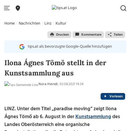
Home
Nachrichten
Linz
Kultur
Drucken
Kommentare
Teilen
tips.at als bevorzugte Google-Quelle hinzufügen
Ilona Ágnes Tömö stellt in der
Kunstsammlung aus
Nora Heindl
, 03.08.2021 14:34
Vorlesen
LINZ. Unter dem Titel „paradise moving“ zeigt Ilona
Ágnes Tömő ab 6. August in der
Kunstsammlung
des
Landes Oberösterreich eine organische