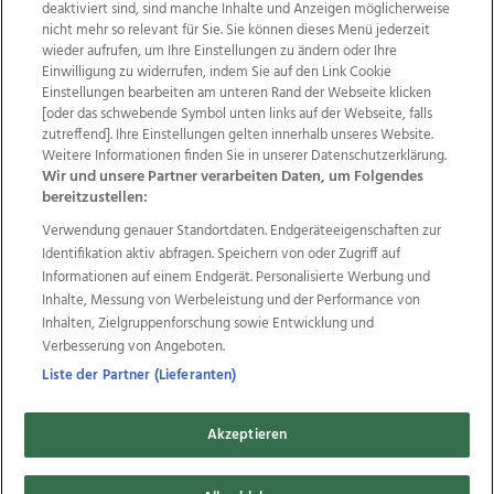
deaktiviert sind, sind manche Inhalte und Anzeigen möglicherweise
nicht mehr so relevant für Sie. Sie können dieses Menü jederzeit
wieder aufrufen, um Ihre Einstellungen zu ändern oder Ihre
Einwilligung zu widerrufen, indem Sie auf den Link Cookie
Einstellungen bearbeiten am unteren Rand der Webseite klicken
Wir über uns
Mediadaten
Kontakt
Jobs
[oder das schwebende Symbol unten links auf der Webseite, falls
Datenschutz
Impressum
AGB Anzeigekunden
zutreffend]. Ihre Einstellungen gelten innerhalb unseres Website.
Weitere Informationen finden Sie in unserer Datenschutzerklärung.
AGB Website
Ehrenkodex
Politische Werbung
Wir und unsere Partner verarbeiten Daten, um Folgendes
bereitzustellen:
Verwendung genauer Standortdaten. Endgeräteeigenschaften zur
Weitere Angebote des Medienhauses Wimmer
Identifikation aktiv abfragen. Speichern von oder Zugriff auf
TV1
di-mog-i.at
OÖNow
Ischler Woche
Informationen auf einem Endgerät. Personalisierte Werbung und
Life Radio
OÖNachrichten
OÖN Immobilien
Inhalte, Messung von Werbeleistung und der Performance von
OÖN Karriere
OÖN Reise
Promenaden Galerien
Inhalten, Zielgruppenforschung sowie Entwicklung und
Regionaljobs
wasistlos.at
wirtrauern.at
Verbesserung von Angeboten.
Liste der Partner (Lieferanten)
Akzeptieren
Copyrights © 2026 Tips Zeitungs GmbH & Co KG