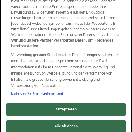
nicht mehr so relevant für Sie. Sie können dieses Menü jederzeit
wieder aufrufen, um Ihre Einstellungen zu ändern oder Ihre
Einwilligung zu widerrufen, indem Sie auf den Link Cookie
Einstellungen bearbeiten am unteren Rand der Webseite klicken
Wir über uns
Mediadaten
Kontakt
Jobs
[oder das schwebende Symbol unten links auf der Webseite, falls
Datenschutz
Impressum
AGB Anzeigekunden
zutreffend]. Ihre Einstellungen gelten innerhalb unseres Website.
Weitere Informationen finden Sie in unserer Datenschutzerklärung.
AGB Website
Ehrenkodex
Politische Werbung
Wir und unsere Partner verarbeiten Daten, um Folgendes
bereitzustellen:
Verwendung genauer Standortdaten. Endgeräteeigenschaften zur
Weitere Angebote des Medienhauses Wimmer
Identifikation aktiv abfragen. Speichern von oder Zugriff auf
TV1
di-mog-i.at
OÖNow
Ischler Woche
Informationen auf einem Endgerät. Personalisierte Werbung und
Life Radio
OÖNachrichten
OÖN Immobilien
Inhalte, Messung von Werbeleistung und der Performance von
OÖN Karriere
OÖN Reise
Promenaden Galerien
Inhalten, Zielgruppenforschung sowie Entwicklung und
Regionaljobs
wasistlos.at
wirtrauern.at
Verbesserung von Angeboten.
Liste der Partner (Lieferanten)
Akzeptieren
Copyrights © 2026 Tips Zeitungs GmbH & Co KG
developed by
11x11.net
Alle ablehnen