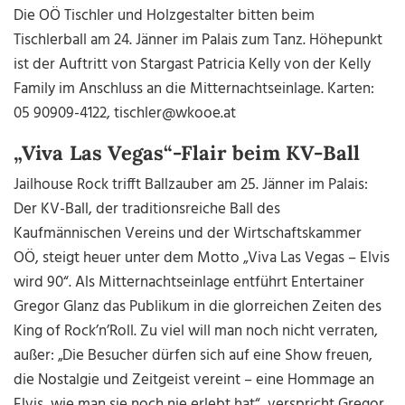
Die OÖ Tischler und Holzgestalter bitten beim
Tischlerball am 24. Jänner im Palais zum Tanz. Höhepunkt
ist der Auftritt von Stargast Patricia Kelly von der Kelly
Family im Anschluss an die Mitternachtseinlage. Karten:
05 90909-4122, tischler@wkooe.at
„Viva Las Vegas“-Flair beim KV-Ball
Jailhouse Rock trifft Ballzauber am 25. Jänner im Palais:
Der KV-Ball, der traditionsreiche Ball des
Kaufmännischen Vereins und der Wirtschaftskammer
OÖ, steigt heuer unter dem Motto „Viva Las Vegas – Elvis
wird 90“. Als Mitternachtseinlage entführt Entertainer
Gregor Glanz das Publikum in die glorreichen Zeiten des
King of Rock’n’Roll. Zu viel will man noch nicht verraten,
außer: „Die Besucher dürfen sich auf eine Show freuen,
die Nostalgie und Zeitgeist vereint – eine Hommage an
Elvis, wie man sie noch nie erlebt hat“, verspricht Gregor