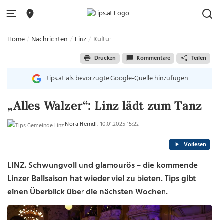
Home
Nachrichten
Linz
Kultur
Drucken
Kommentare
Teilen
tips.at als bevorzugte Google-Quelle hinzufügen
„Alles Walzer“: Linz lädt zum Tanz
Nora Heindl
, 10.01.2025 15:22
Vorlesen
LINZ.
Schwungvoll und glamourös – die kommende
Linzer Ballsaison hat wieder viel zu bieten. Tips gibt
einen Überblick über die nächsten Wochen.