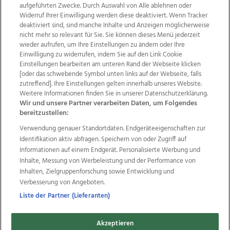
aufgeführten Zwecke. Durch Auswahl von Alle ablehnen oder
Widerruf Ihrer Einwilligung werden diese deaktiviert. Wenn Tracker
deaktiviert sind, sind manche Inhalte und Anzeigen möglicherweise
nicht mehr so relevant für Sie. Sie können dieses Menü jederzeit
wieder aufrufen, um Ihre Einstellungen zu ändern oder Ihre
Einwilligung zu widerrufen, indem Sie auf den Link Cookie
Einstellungen bearbeiten am unteren Rand der Webseite klicken
[oder das schwebende Symbol unten links auf der Webseite, falls
Wir über uns
Mediadaten
Kontakt
Jobs
zutreffend]. Ihre Einstellungen gelten innerhalb unseres Website.
Datenschutz
Impressum
AGB Anzeigekunden
Weitere Informationen finden Sie in unserer Datenschutzerklärung.
Wir und unsere Partner verarbeiten Daten, um Folgendes
AGB Website
Ehrenkodex
Politische Werbung
bereitzustellen:
Verwendung genauer Standortdaten. Endgeräteeigenschaften zur
Identifikation aktiv abfragen. Speichern von oder Zugriff auf
Weitere Angebote des Medienhauses Wimmer
Informationen auf einem Endgerät. Personalisierte Werbung und
TV1
di-mog-i.at
OÖNow
Ischler Woche
Inhalte, Messung von Werbeleistung und der Performance von
Life Radio
OÖNachrichten
OÖN Immobilien
Inhalten, Zielgruppenforschung sowie Entwicklung und
OÖN Karriere
OÖN Reise
Promenaden Galerien
Verbesserung von Angeboten.
Regionaljobs
wasistlos.at
wirtrauern.at
Liste der Partner (Lieferanten)
Akzeptieren