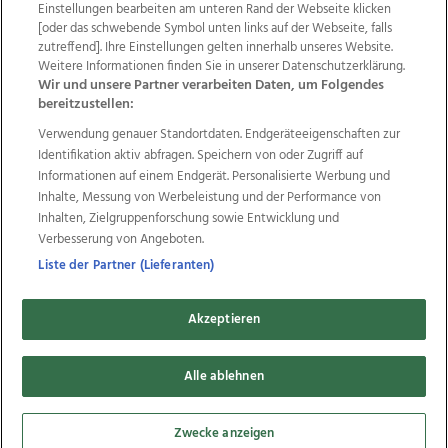
Einstellungen bearbeiten am unteren Rand der Webseite klicken
Wir über uns
Mediadaten
Kontakt
Jobs
[oder das schwebende Symbol unten links auf der Webseite, falls
Datenschutz
Impressum
AGB Anzeigekunden
zutreffend]. Ihre Einstellungen gelten innerhalb unseres Website.
Weitere Informationen finden Sie in unserer Datenschutzerklärung.
AGB Website
Ehrenkodex
Politische Werbung
Wir und unsere Partner verarbeiten Daten, um Folgendes
bereitzustellen:
Verwendung genauer Standortdaten. Endgeräteeigenschaften zur
Weitere Angebote des Medienhauses Wimmer
Identifikation aktiv abfragen. Speichern von oder Zugriff auf
TV1
di-mog-i.at
OÖNow
Ischler Woche
Informationen auf einem Endgerät. Personalisierte Werbung und
Life Radio
OÖNachrichten
OÖN Immobilien
Inhalte, Messung von Werbeleistung und der Performance von
OÖN Karriere
OÖN Reise
Promenaden Galerien
Inhalten, Zielgruppenforschung sowie Entwicklung und
Regionaljobs
wasistlos.at
wirtrauern.at
Verbesserung von Angeboten.
Liste der Partner (Lieferanten)
Akzeptieren
Copyrights © 2026 Tips Zeitungs GmbH & Co KG
developed by
11x11.net
Alle ablehnen
Cookie Einstellungen bearbeiten
Zwecke anzeigen