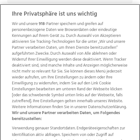
Ihre Privatsphäre ist uns wichtig
Wir und unsere
918
-Partner speichern und greifen auf
personenbezogene Daten wie Browserdaten oder eindeutige
Kennungen auf Ihrem Gerät zu. Durch Auswahl von Akzeptieren
aktivieren Sie Tracking-Technologien für die unter „Wir und unsere
Partner verarbeiten Daten, um Ihnen Dienste bereitzustellen“
aufgeführten Zwecke. Durch Auswahl von Alle ablehnen oder
Widerruf Ihrer Einwilligung werden diese deaktiviert. Wenn Tracker
deaktiviert sind, sind manche Inhalte und Anzeigen möglicherweise
nicht mehr so relevant für Sie. Sie können dieses Menü jederzeit
wieder aufrufen, um Ihre Einstellungen zu ändern oder Ihre
Einwilligung zu widerrufen, indem Sie auf den Link Cookie
Einstellungen bearbeiten am unteren Rand der Webseite klicken
Wir über uns
Mediadaten
Kontakt
Jobs
[oder das schwebende Symbol unten links auf der Webseite, falls
Datenschutz
Impressum
AGB Anzeigekunden
zutreffend]. Ihre Einstellungen gelten innerhalb unseres Website.
AGB Website
Ehrenkodex
Politische Werbung
Weitere Informationen finden Sie in unserer Datenschutzerklärung.
Wir und unsere Partner verarbeiten Daten, um Folgendes
bereitzustellen:
Weitere Angebote des Medienhauses Wimmer
Verwendung genauer Standortdaten. Endgeräteeigenschaften zur
Identifikation aktiv abfragen. Speichern von oder Zugriff auf
TV1
di-mog-i.at
OÖNow
Ischler Woche