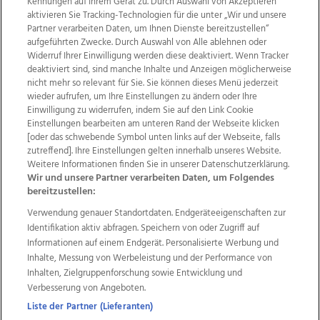
Kennungen auf Ihrem Gerät zu. Durch Auswahl von Akzeptieren
aktivieren Sie Tracking-Technologien für die unter „Wir und unsere
Partner verarbeiten Daten, um Ihnen Dienste bereitzustellen“
aufgeführten Zwecke. Durch Auswahl von Alle ablehnen oder
Widerruf Ihrer Einwilligung werden diese deaktiviert. Wenn Tracker
deaktiviert sind, sind manche Inhalte und Anzeigen möglicherweise
nicht mehr so relevant für Sie. Sie können dieses Menü jederzeit
wieder aufrufen, um Ihre Einstellungen zu ändern oder Ihre
Einwilligung zu widerrufen, indem Sie auf den Link Cookie
Einstellungen bearbeiten am unteren Rand der Webseite klicken
Wir über uns
Mediadaten
Kontakt
Jobs
[oder das schwebende Symbol unten links auf der Webseite, falls
Datenschutz
Impressum
AGB Anzeigekunden
zutreffend]. Ihre Einstellungen gelten innerhalb unseres Website.
AGB Website
Ehrenkodex
Politische Werbung
Weitere Informationen finden Sie in unserer Datenschutzerklärung.
Wir und unsere Partner verarbeiten Daten, um Folgendes
bereitzustellen:
Weitere Angebote des Medienhauses Wimmer
Verwendung genauer Standortdaten. Endgeräteeigenschaften zur
Identifikation aktiv abfragen. Speichern von oder Zugriff auf
TV1
di-mog-i.at
OÖNow
Ischler Woche
Informationen auf einem Endgerät. Personalisierte Werbung und
Life Radio
OÖNachrichten
OÖN Immobilien
Inhalte, Messung von Werbeleistung und der Performance von
OÖN Karriere
OÖN Reise
Promenaden Galerien
Inhalten, Zielgruppenforschung sowie Entwicklung und
Regionaljobs
wasistlos.at
wirtrauern.at
Verbesserung von Angeboten.
Liste der Partner (Lieferanten)