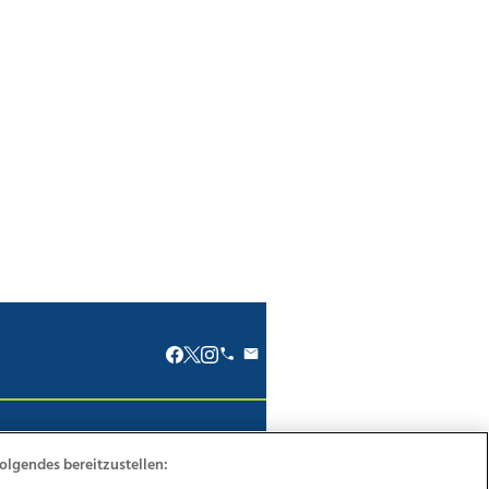
renkodex
Politische Werbung
olgendes bereitzustellen: