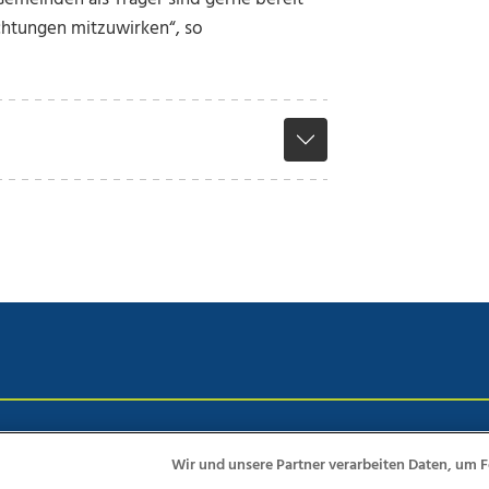
ichtungen mitzuwirken“, so
chutz
Impressum
AGB Anzeigekunden
AGB Website
Eh
Wir und unsere Partner verarbeiten Daten, um F