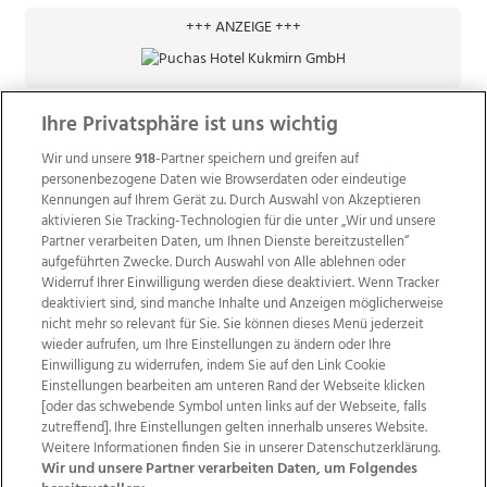
+++ ANZEIGE +++
Ihre Privatsphäre ist uns wichtig
Wir und unsere
918
-Partner speichern und greifen auf
personenbezogene Daten wie Browserdaten oder eindeutige
Kennungen auf Ihrem Gerät zu. Durch Auswahl von Akzeptieren
aktivieren Sie Tracking-Technologien für die unter „Wir und unsere
Partner verarbeiten Daten, um Ihnen Dienste bereitzustellen“
aufgeführten Zwecke. Durch Auswahl von Alle ablehnen oder
Widerruf Ihrer Einwilligung werden diese deaktiviert. Wenn Tracker
deaktiviert sind, sind manche Inhalte und Anzeigen möglicherweise
nicht mehr so relevant für Sie. Sie können dieses Menü jederzeit
wieder aufrufen, um Ihre Einstellungen zu ändern oder Ihre
Einwilligung zu widerrufen, indem Sie auf den Link Cookie
Einstellungen bearbeiten am unteren Rand der Webseite klicken
Wir über uns
Mediadaten
Kontakt
Jobs
[oder das schwebende Symbol unten links auf der Webseite, falls
Datenschutz
Impressum
AGB Anzeigekunden
zutreffend]. Ihre Einstellungen gelten innerhalb unseres Website.
AGB Website
Ehrenkodex
Politische Werbung
Weitere Informationen finden Sie in unserer Datenschutzerklärung.
Wir und unsere Partner verarbeiten Daten, um Folgendes