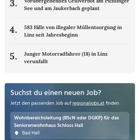
3.
Vorübergehendes Grillverbot am Pichlinger
See und am Jaukerbach geplant
4.
583 Fälle von illegaler Müllentsorgung in
Linz seit Jahresbeginn
5.
Junger Motorradfahrer (18) in Linz
verunfallt
Suchst du einen neuen Job?
Jetzt den passenden Job auf
regionaljobs.at
finden
Wohnbereichsleitung (BScN oder DGKP) für das
Seniorenwohnhaus Schloss Hall
Bad Hall