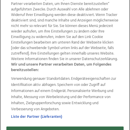
Partner verarbeiten Daten, um Ihnen Dienste bereitzustellen“
aufgeführten Zwecke. Durch Auswahl von Alle ablehnen oder
Widerruf Ihrer Einwilligung werden diese deaktiviert. Wenn Tracker
deaktiviert sind, sind manche Inhalte und Anzeigen möglicherweise
nicht mehr so relevant für Sie. Sie können dieses Menü jederzeit
wieder aufrufen, um Ihre Einstellungen zu ändern oder Ihre
Einwilligung zu widerrufen, indem Sie auf den Link Cookie
Einstellungen bearbeiten am unteren Rand der Webseite klicken
Wir über uns
Mediadaten
Kontakt
Jobs
[oder das schwebende Symbol unten links auf der Webseite, falls
Datenschutz
Impressum
AGB Anzeigekunden
zutreffend]. Ihre Einstellungen gelten innerhalb unseres Website.
Weitere Informationen finden Sie in unserer Datenschutzerklärung.
AGB Website
Ehrenkodex
Politische Werbung
Wir und unsere Partner verarbeiten Daten, um Folgendes
bereitzustellen:
Verwendung genauer Standortdaten. Endgeräteeigenschaften zur
Weitere Angebote des Medienhauses Wimmer
Identifikation aktiv abfragen. Speichern von oder Zugriff auf
TV1
di-mog-i.at
OÖNow
Ischler Woche
Informationen auf einem Endgerät. Personalisierte Werbung und
Life Radio
OÖNachrichten
OÖN Immobilien
Inhalte, Messung von Werbeleistung und der Performance von
OÖN Karriere
OÖN Reise
Promenaden Galerien
Inhalten, Zielgruppenforschung sowie Entwicklung und
Regionaljobs
wasistlos.at
wirtrauern.at
Verbesserung von Angeboten.
Liste der Partner (Lieferanten)