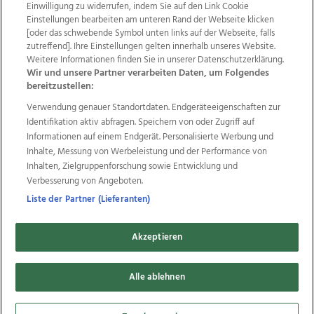
Einwilligung zu widerrufen, indem Sie auf den Link Cookie
Einstellungen bearbeiten am unteren Rand der Webseite klicken
Wir über uns
Mediadaten
Kontakt
Jobs
[oder das schwebende Symbol unten links auf der Webseite, falls
Datenschutz
Impressum
AGB Anzeigekunden
zutreffend]. Ihre Einstellungen gelten innerhalb unseres Website.
AGB Website
Ehrenkodex
Politische Werbung
Weitere Informationen finden Sie in unserer Datenschutzerklärung.
Wir und unsere Partner verarbeiten Daten, um Folgendes
bereitzustellen:
Weitere Angebote des Medienhauses Wimmer
Verwendung genauer Standortdaten. Endgeräteeigenschaften zur
Identifikation aktiv abfragen. Speichern von oder Zugriff auf
TV1
di-mog-i.at
OÖNow
Ischler Woche
Informationen auf einem Endgerät. Personalisierte Werbung und
Life Radio
OÖNachrichten
OÖN Immobilien
Inhalte, Messung von Werbeleistung und der Performance von
OÖN Karriere
OÖN Reise
Promenaden Galerien
Inhalten, Zielgruppenforschung sowie Entwicklung und
Regionaljobs
wasistlos.at
wirtrauern.at
Verbesserung von Angeboten.
Liste der Partner (Lieferanten)
Copyrights © 2026 Tips Zeitungs GmbH & Co KG
Akzeptieren
developed by
11x11.net
Alle ablehnen
Cookie Einstellungen bearbeiten