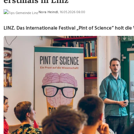
erstmals in Linz
Nora Heindl
, 16.05.2026 08:00
LINZ. Das internationale Festival „Pint of Science“ holt di