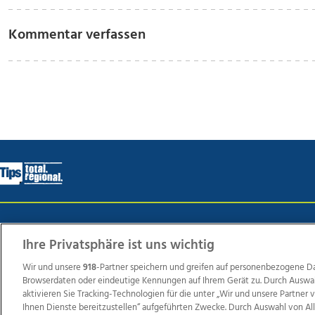
Kommentar verfassen
Wir über uns
Mediadaten
Kontakt
Jobs
Datens
Ihre Privatsphäre ist uns wichtig
Wir und unsere
918
-Partner speichern und greifen auf personenbezogene D
Browserdaten oder eindeutige Kennungen auf Ihrem Gerät zu. Durch Auswa
Weit
aktivieren Sie Tracking-Technologien für die unter „Wir und unsere Partner
TV1
di-mog-i.at
OÖNow
Ischler Woche
Life Ra
Ihnen Dienste bereitzustellen“ aufgeführten Zwecke. Durch Auswahl von Al