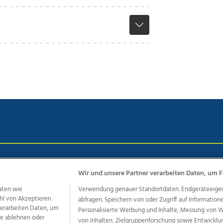
chutz
Impressum
AGB Anzeigekunden
AGB Website
Eh
Wir und unsere Partner verarbeiten Daten, um F
aten wie
Verwendung genauer Standortdaten. Endgeräteeigensc
hl von Akzeptieren
abfragen. Speichern von oder Zugriff auf Information
ere Angebote des Medienhauses Wimmer
 verarbeiten Daten, um
Personalisierte Werbung und Inhalte, Messung von 
dio
OÖNachrichten
OÖN Immobilien
OÖN Karriere
OÖN 
le ablehnen oder
von Inhalten, Zielgruppenforschung sowie Entwickl