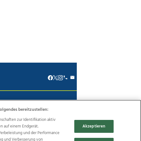
renkodex
Politische Werbung
olgendes bereitzustellen:
haften zur Identifikation aktiv
en auf einem Endgerät.
Akzeptieren
Werbeleistung und der Performance
Reise
Promenaden Galerien
ung und Verbesserung von