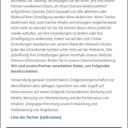
aktivieren Sie Tracking-Technologien für die unter „Wir und unsere
Partner verarbeiten Daten, um Ihnen Dienste bereitzustellen“
aufgeführten Zwecke. Durch Auswahl von Alle ablehnen oder
Widerruf Ihrer Einwilligung werden diese deaktiviert. Wenn Tracker
deaktiviert sind, sind manche Inhalte und Anzeigen möglicherweise
nicht mehr so relevant für Sie. Sie können dieses Menü jederzeit
wieder aufrufen, um Ihre Einstellungen zu ändern oder Ihre
Einwilligung zu widerrufen, indem Sie auf den Link Cookie
Einstellungen bearbeiten am unteren Rand der Webseite klicken
Wir über uns
Mediadaten
Kontakt
Jobs
[oder das schwebende Symbol unten links auf der Webseite, falls
Datenschutz
Impressum
AGB Anzeigekunden
zutreffend]. Ihre Einstellungen gelten innerhalb unseres Website.
AGB Website
Ehrenkodex
Politische Werbung
Weitere Informationen finden Sie in unserer Datenschutzerklärung.
Wir und unsere Partner verarbeiten Daten, um Folgendes
bereitzustellen:
Weitere Angebote des Medienhauses Wimmer
Verwendung genauer Standortdaten. Endgeräteeigenschaften zur
Identifikation aktiv abfragen. Speichern von oder Zugriff auf
TV1
di-mog-i.at
OÖNow
Ischler Woche
Informationen auf einem Endgerät. Personalisierte Werbung und
Life Radio
OÖNachrichten
OÖN Immobilien
Inhalte, Messung von Werbeleistung und der Performance von
OÖN Karriere
OÖN Reise
Promenaden Galerien
Inhalten, Zielgruppenforschung sowie Entwicklung und
Regionaljobs
wasistlos.at
wirtrauern.at
Verbesserung von Angeboten.
Liste der Partner (Lieferanten)