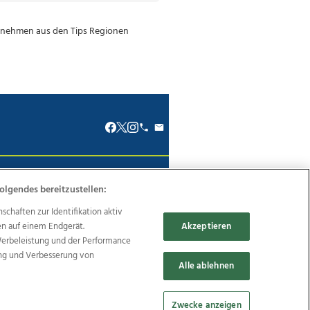
renkodex
Politische Werbung
olgendes bereitzustellen:
haften zur Identifikation aktiv
en auf einem Endgerät.
Akzeptieren
Werbeleistung und der Performance
ung und Verbesserung von
Reise
Promenaden Galerien
Alle ablehnen
Zwecke anzeigen