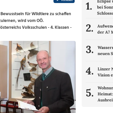
Vorlesen
Eclipse
1.
bei Son
 Bewusstsein für Wildtiere zu schaffen
Schloss
ulernen, wird vom OÖ.
2.
Aufwend
erreichs Volksschulen - 4. Klassen -
der A7 
3.
Wasserr
neuen 
4.
Linzer 
Vision 
Wohnun
5.
Heimat:
Ausbrei