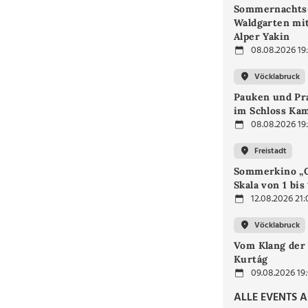
Sommernachts
Waldgarten mi
Alper Yakin
08.08.2026 19
Vöcklabruck
Pauken und Pra
im Schloss Ka
08.08.2026 19
Freistadt
Sommerkino „G
Skala von 1 bis
12.08.2026 21:
Vöcklabruck
Vom Klang der 
Kurtág
09.08.2026 19
ALLE EVENTS 