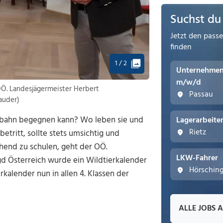
Suchst du
Jetzt den pass
finden
1 / 2
Unternehmens
m/w/d
OÖ. Landesjägermeister Herbert
Passau
auder)
ildbahn begegnen kann? Wo leben sie und
Lagerarbeite
Rietz
tritt, sollte stets umsichtig und
chend zu schulen, geht der OÖ.
LKW-Fahrer
d Österreich wurde ein Wildtierkalender
Hörschin
rkalender nun in allen 4. Klassen der
ALLE JOBS 