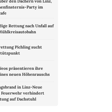
 über den Dächern von Linz,
nenfinsternis-Party im
cafe
ige Rettung nach Unfall auf
Mühlkreisautobahn
ettung Pichling sucht
Stützpunkt
Neos präsentieren ihre
eines neuen Höhenrauschs
gsbrand in Linz-Neue
 Feuerwehr verhindert
tung auf Dachstuhl