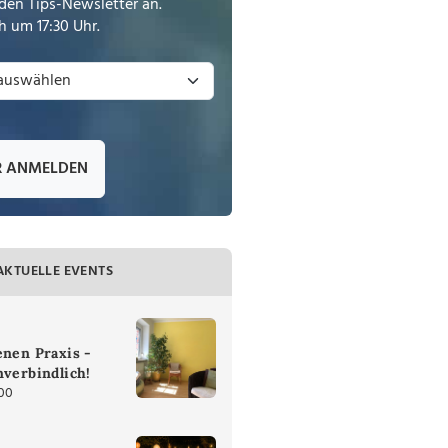
den Tips-Newsletter an.
 um 17:30 Uhr.
R ANMELDEN
AKTUELLE EVENTS
enen Praxis -
nverbindlich!
:00