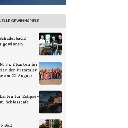
UELLE GEWINNSPIELE
Schallerbach:
t gewinnen
 3 x 2 Karten für
eier der Pramtaler
e am 22. August
ikarten für Eclipse-
st, Schlosscafe
ro Bolt