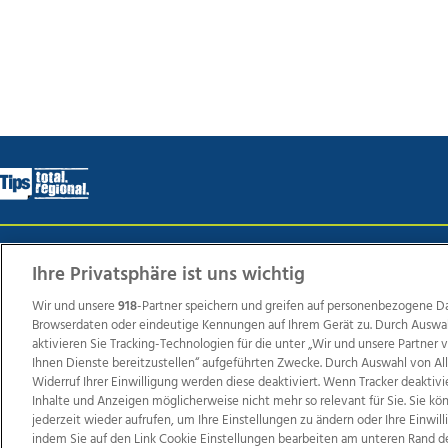
Wir über uns
Mediadaten
Kontakt
Jobs
Datens
Ihre Privatsphäre ist uns wichtig
Wir und unsere
918
-Partner speichern und greifen auf personenbezogene D
Browserdaten oder eindeutige Kennungen auf Ihrem Gerät zu. Durch Auswa
Weit
aktivieren Sie Tracking-Technologien für die unter „Wir und unsere Partner
Ihnen Dienste bereitzustellen“ aufgeführten Zwecke. Durch Auswahl von Al
TV1
di-mog-i.at
OÖNow
Ischler Woche
Life Ra
Widerruf Ihrer Einwilligung werden diese deaktiviert. Wenn Tracker deaktivi
Reg
Inhalte und Anzeigen möglicherweise nicht mehr so relevant für Sie. Sie k
jederzeit wieder aufrufen, um Ihre Einstellungen zu ändern oder Ihre Einwil
indem Sie auf den Link Cookie Einstellungen bearbeiten am unteren Rand d