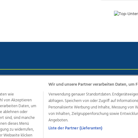
chutz
Impressum
AGB Anzeigekunden
AGB Website
Eh
Wir und unsere Partner verarbeiten Daten, um F
aten wie
Verwendung genauer Standortdaten. Endgeräteeigensc
hl von Akzeptieren
abfragen. Speichern von oder Zugriff auf Information
ere Angebote des Medienhauses Wimmer
 verarbeiten Daten, um
Personalisierte Werbung und Inhalte, Messung von 
le ablehnen oder
von Inhalten, Zielgruppenforschung sowie Entwickl
dio
OÖNachrichten
OÖN Immobilien
OÖN Karriere
OÖN 
ert sind, sind manche
Angeboten.
ionaljobs
wasistlos.at
wirtrauern.at
önnen dieses Menü
Liste der Partner (Lieferanten)
ligung zu widerrufen,
er Webseite klicken