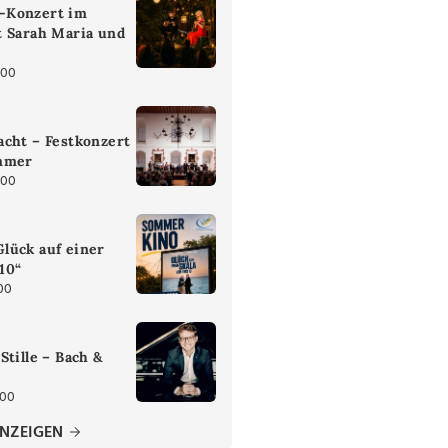
-Konzert im
t Sarah Maria und
:00
cht – Festkonzert
mmer
:00
lück auf einer
 10“
00
Stille – Bach &
:00
ANZEIGEN