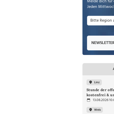
Melde dich für 
Jeden Mittwoch
NEWSLETTE
Linz
Stunde der off
kostenfrei & u
13.08.2026 10
Wels