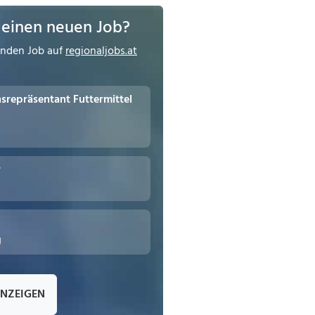
 einen neuen Job?
enden Job auf
regionaljobs.at
repräsentant Futtermittel
r
g
ANZEIGEN