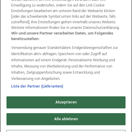
Einwilligung zu widerrufen, indem Sie auf den Link Cookie
Einstellungen bearbeiten am unteren Rand der Webseite klicken
Wir über uns
Mediadaten
Kontakt
Jobs
[oder das schwebende Symbol unten links auf der Webseite, falls
zutreffend]. Ihre Einstellungen gelten innerhalb unseres Website.
Datenschutz
Impressum
AGB Anzeigekunden
Weitere Informationen finden Sie in unserer Datenschutzerklärung.
AGB Website
Ehrenkodex
Politische Werbung
Wir und unsere Partner verarbeiten Daten, um Folgendes
bereitzustellen:
Verwendung genauer Standortdaten. Endgeräteeigenschaften zur
Weitere Angebote des Medienhauses Wimmer
Identifikation aktiv abfragen. Speichern von oder Zugriff auf
TV1
di-mog-i.at
OÖNow
Ischler Woche
Informationen auf einem Endgerät. Personalisierte Werbung und
Life Radio
OÖNachrichten
OÖN Immobilien
Inhalte, Messung von Werbeleistung und der Performance von
OÖN Karriere
OÖN Reise
Promenaden Galerien
Inhalten, Zielgruppenforschung sowie Entwicklung und
Regionaljobs
wasistlos.at
wirtrauern.at
Verbesserung von Angeboten.
Liste der Partner (Lieferanten)
Akzeptieren
Copyrights © 2026 Tips Zeitungs GmbH & Co KG
Alle ablehnen
developed by
11x11.net
Cookie Einstellungen bearbeiten