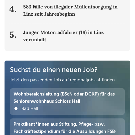
4.
583 Fälle von illegaler Müllentsorgung in
Linz seit Jahresbeginn
5.
Junger Motorradfahrer (18) in Linz
verunfallt
Suchst du einen neuen Job?
Jetzt den passenden Job auf
regionaljobs.at
finden
Wohnbereichsleitung (BScN oder DGKP) für das
Seniorenwohnhaus Schloss Hall
Bad Hall
Praktikant*innen aus Stiftung, Pflege- bzw.
Fachkräftestipendium für die Ausbildungen FSB-