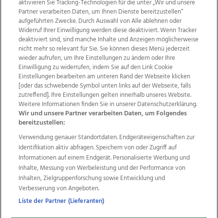
aktivieren Sie Tracking-Technologien für die unter „Wir und unsere
Partner verarbeiten Daten, um Ihnen Dienste bereitzustellen“
aufgeführten Zwecke. Durch Auswahl von Alle ablehnen oder
Widerruf Ihrer Einwilligung werden diese deaktiviert. Wenn Tracker
deaktiviert sind, sind manche Inhalte und Anzeigen möglicherweise
nicht mehr so relevant für Sie. Sie können dieses Menü jederzeit
wieder aufrufen, um Ihre Einstellungen zu ändern oder Ihre
Einwilligung zu widerrufen, indem Sie auf den Link Cookie
Einstellungen bearbeiten am unteren Rand der Webseite klicken
Wir über uns
Mediadaten
Kontakt
Jobs
[oder das schwebende Symbol unten links auf der Webseite, falls
Datenschutz
Impressum
AGB Anzeigekunden
zutreffend]. Ihre Einstellungen gelten innerhalb unseres Website.
Weitere Informationen finden Sie in unserer Datenschutzerklärung.
AGB Website
Ehrenkodex
Politische Werbung
Wir und unsere Partner verarbeiten Daten, um Folgendes
bereitzustellen:
Verwendung genauer Standortdaten. Endgeräteeigenschaften zur
Weitere Angebote des Medienhauses Wimmer
Identifikation aktiv abfragen. Speichern von oder Zugriff auf
TV1
di-mog-i.at
OÖNow
Ischler Woche
Informationen auf einem Endgerät. Personalisierte Werbung und
Life Radio
OÖNachrichten
OÖN Immobilien
Inhalte, Messung von Werbeleistung und der Performance von
OÖN Karriere
OÖN Reise
Promenaden Galerien
Inhalten, Zielgruppenforschung sowie Entwicklung und
Regionaljobs
wasistlos.at
wirtrauern.at
Verbesserung von Angeboten.
Liste der Partner (Lieferanten)