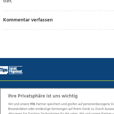
statt.
Kommentar verfassen
Wir über uns
Mediadaten
Kontakt
Jobs
Datens
Ihre Privatsphäre ist uns wichtig
Wir und unsere
918
-Partner speichern und greifen auf personenbezogene D
Browserdaten oder eindeutige Kennungen auf Ihrem Gerät zu. Durch Auswa
Weit
aktivieren Sie Tracking-Technologien für die unter „Wir und unsere Partner