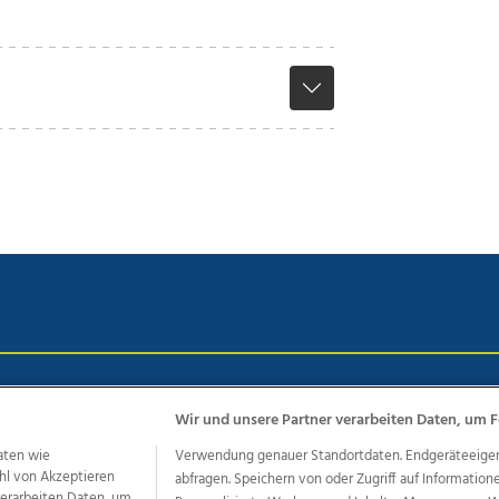
chutz
Impressum
AGB Anzeigekunden
AGB Website
Eh
Wir und unsere Partner verarbeiten Daten, um F
aten wie
Verwendung genauer Standortdaten. Endgeräteeigensc
hl von Akzeptieren
abfragen. Speichern von oder Zugriff auf Information
ere Angebote des Medienhauses Wimmer
 verarbeiten Daten, um