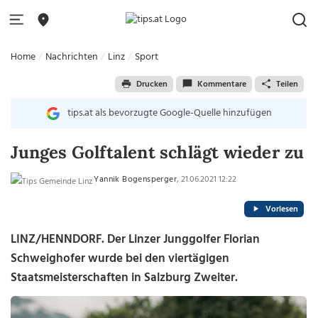
Home
Nachrichten
Linz
Sport
Drucken
Kommentare
Teilen
tips.at als bevorzugte Google-Quelle hinzufügen
Junges Golftalent schlägt wieder zu
Yannik Bogensperger
, 21.06.2021 12:22
Vorlesen
LINZ/HENNDORF. Der Linzer Junggolfer Florian
Schweighofer wurde bei den viertägigen
Staatsmeisterschaften in Salzburg Zweiter.