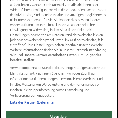
Partner verarbeiten Daten, um Ihnen Dienste bereitzustellen“
aufgeführten Zwecke. Durch Auswahl von Alle ablehnen oder
Widerruf Ihrer Einwilligung werden diese deaktiviert. Wenn Tracker
deaktiviert sind, sind manche Inhalte und Anzeigen möglicherweise
nicht mehr so relevant für Sie. Sie können dieses Menü jederzeit
wieder aufrufen, um Ihre Einstellungen zu ändern oder Ihre
Einwilligung zu widerrufen, indem Sie auf den Link Cookie
Einstellungen bearbeiten am unteren Rand der Webseite klicken
Wir über uns
Mediadaten
Kontakt
Jobs
[oder das schwebende Symbol unten links auf der Webseite, falls
Datenschutz
Impressum
AGB Anzeigekunden
zutreffend]. Ihre Einstellungen gelten innerhalb unseres Website.
AGB Website
Ehrenkodex
Politische Werbung
Weitere Informationen finden Sie in unserer Datenschutzerklärung.
Wir und unsere Partner verarbeiten Daten, um Folgendes
bereitzustellen:
Weitere Angebote des Medienhauses Wimmer
Verwendung genauer Standortdaten. Endgeräteeigenschaften zur
Identifikation aktiv abfragen. Speichern von oder Zugriff auf
TV1
di-mog-i.at
OÖNow
Ischler Woche
Informationen auf einem Endgerät. Personalisierte Werbung und
Life Radio
OÖNachrichten
OÖN Immobilien
Inhalte, Messung von Werbeleistung und der Performance von
OÖN Karriere
OÖN Reise
Promenaden Galerien
Inhalten, Zielgruppenforschung sowie Entwicklung und
Regionaljobs
wasistlos.at
wirtrauern.at
Verbesserung von Angeboten.
Liste der Partner (Lieferanten)
Copyrights © 2026 Tips Zeitungs GmbH & Co KG
Akzeptieren