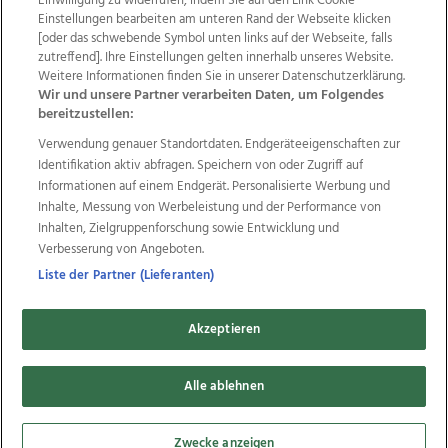
Einwilligung zu widerrufen, indem Sie auf den Link Cookie
Einstellungen bearbeiten am unteren Rand der Webseite klicken
Wir über uns
Mediadaten
Kontakt
Jobs
[oder das schwebende Symbol unten links auf der Webseite, falls
Datenschutz
Impressum
AGB Anzeigekunden
zutreffend]. Ihre Einstellungen gelten innerhalb unseres Website.
Weitere Informationen finden Sie in unserer Datenschutzerklärung.
AGB Website
Ehrenkodex
Politische Werbung
Wir und unsere Partner verarbeiten Daten, um Folgendes
bereitzustellen:
Verwendung genauer Standortdaten. Endgeräteeigenschaften zur
Weitere Angebote des Medienhauses Wimmer
Identifikation aktiv abfragen. Speichern von oder Zugriff auf
TV1
di-mog-i.at
OÖNow
Ischler Woche
Informationen auf einem Endgerät. Personalisierte Werbung und
Life Radio
OÖNachrichten
OÖN Immobilien
Inhalte, Messung von Werbeleistung und der Performance von
OÖN Karriere
OÖN Reise
Promenaden Galerien
Inhalten, Zielgruppenforschung sowie Entwicklung und
Regionaljobs
wasistlos.at
wirtrauern.at
Verbesserung von Angeboten.
Liste der Partner (Lieferanten)
Akzeptieren
Copyrights © 2026 Tips Zeitungs GmbH & Co KG
developed by
11x11.net
Alle ablehnen
Cookie Einstellungen bearbeiten
Zwecke anzeigen