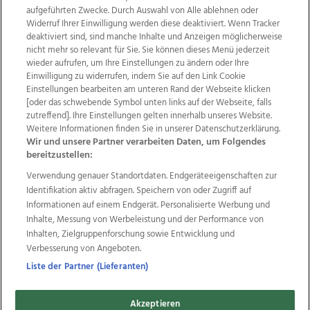
aufgeführten Zwecke. Durch Auswahl von Alle ablehnen oder
Widerruf Ihrer Einwilligung werden diese deaktiviert. Wenn Tracker
deaktiviert sind, sind manche Inhalte und Anzeigen möglicherweise
nicht mehr so relevant für Sie. Sie können dieses Menü jederzeit
wieder aufrufen, um Ihre Einstellungen zu ändern oder Ihre
Einwilligung zu widerrufen, indem Sie auf den Link Cookie
Einstellungen bearbeiten am unteren Rand der Webseite klicken
Wir über uns
Mediadaten
Kontakt
Jobs
[oder das schwebende Symbol unten links auf der Webseite, falls
zutreffend]. Ihre Einstellungen gelten innerhalb unseres Website.
Datenschutz
Impressum
AGB Anzeigekunden
Weitere Informationen finden Sie in unserer Datenschutzerklärung.
AGB Website
Ehrenkodex
Politische Werbung
Wir und unsere Partner verarbeiten Daten, um Folgendes
bereitzustellen:
Verwendung genauer Standortdaten. Endgeräteeigenschaften zur
Weitere Angebote des Medienhauses Wimmer
Identifikation aktiv abfragen. Speichern von oder Zugriff auf
TV1
di-mog-i.at
OÖNow
Ischler Woche
Informationen auf einem Endgerät. Personalisierte Werbung und
Life Radio
OÖNachrichten
OÖN Immobilien
Inhalte, Messung von Werbeleistung und der Performance von
OÖN Karriere
OÖN Reise
Promenaden Galerien
Inhalten, Zielgruppenforschung sowie Entwicklung und
Regionaljobs
wasistlos.at
wirtrauern.at
Verbesserung von Angeboten.
Liste der Partner (Lieferanten)
Akzeptieren