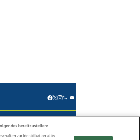
renkodex
Politische Werbung
olgendes bereitzustellen:
haften zur Identifikation aktiv