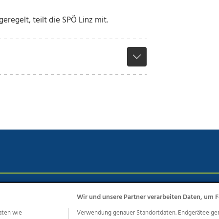
regelt, teilt die SPÖ Linz mit.
chutz
Impressum
AGB Anzeigekunden
AGB Website
Eh
Wir und unsere Partner verarbeiten Daten, um F
aten wie
Verwendung genauer Standortdaten. Endgeräteeigensc