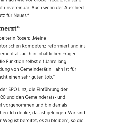
ir nach wie vor große Freude. Ich sehe
at unvereinbar. Auch wenn der Abschied
tz für Neues.“
merzt“
beiterin Rosen: „Meine
isatorischen Kompetenz reformiert und ins
ement als auch in inhaltlichen Fragen
e Funktion selbst elf Jahre lang
idung von Gemeinderätin Hahn ist für
cht einen sehr guten Job.“
der SPÖ Linz, die Einführung der
 2020 und den Gemeinderats- und
viel vorgenommen und bin damals
n. Ich denke, das ist gelungen. Wir sind
Weg ist bereitet, es zu bleiben“, so die