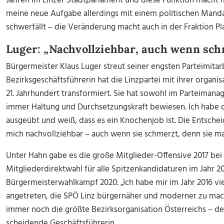
Jahren im Linzer Stadtparlament und diese Funktion macht m
meine neue Aufgabe allerdings mit einem politischen Mand
schwerfällt – die Veränderung macht auch in der Fraktion Pla
Luger: „Nachvollziehbar, auch wenn sch
Bürgermeister Klaus Luger streut seiner engsten Parteimitar
Bezirksgeschäftsführerin hat die Linzpartei mit ihrer organ
21. Jahrhundert transformiert. Sie hat sowohl im Parteimanag
immer Haltung und Durchsetzungskraft bewiesen. Ich habe di
ausgeübt und weiß, dass es ein Knochenjob ist. Die Entsche
mich nachvollziehbar – auch wenn sie schmerzt, denn sie ma
Unter Hahn gabe es die große Mitglieder-Offensive 2017 bei 
Mitgliederdirektwahl für alle Spitzenkandidaturen im Jahr
Bürgermeisterwahlkampf 2020. „Ich habe mir im Jahr 2016 
angetreten, die SPÖ Linz bürgernäher und moderner zu mache
immer noch die größte Bezirksorganisation Österreichs – der 
scheidende Geschäftsführerin.