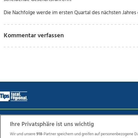
Die Nachfolge werde im ersten Quartal des nächsten Jahres ge
Kommentar verfassen
Wir über uns
Mediadaten
Kontakt
Jobs
Datens
Ihre Privatsphäre ist uns wichtig
Wir und unsere
918
-Partner speichern und greifen auf personenbezogene D