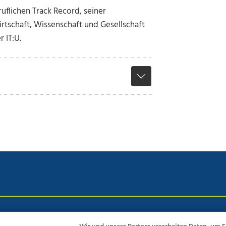
uflichen Track Record, seiner
rtschaft, Wissenschaft und Gesellschaft
 IT:U.
chutz
Impressum
AGB Anzeigekunden
AGB Website
Eh