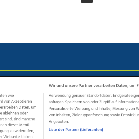
chutz
Impressum
AGB Anzeigekunden
AGB Website
Eh
Wir und unsere Partner verarbeiten Daten, um F
aten wie
Verwendung genauer Standortdaten. Endgeräteeigensc
hl von Akzeptieren
abfragen. Speichern von oder Zugriff auf Information
ere Angebote des Medienhauses Wimmer
 verarbeiten Daten, um
Personalisierte Werbung und Inhalte, Messung von 
le ablehnen oder
von Inhalten, Zielgruppenforschung sowie Entwickl
dio
OÖNachrichten
OÖN Immobilien
OÖN Karriere
OÖN 
ert sind, sind manche
Angeboten.
ionaljobs
wasistlos.at
wirtrauern.at
önnen dieses Menü
Liste der Partner (Lieferanten)
ligung zu widerrufen,
er Webseite klicken