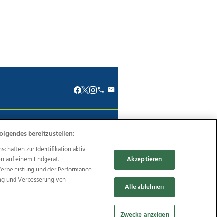
renkodex
Politische Werbung
olgendes bereitzustellen:
haften zur Identifikation aktiv
en auf einem Endgerät.
Akzeptieren
Werbeleistung und der Performance
ung und Verbesserung von
Reise
Promenaden Galerien
Alle ablehnen
Zwecke anzeigen