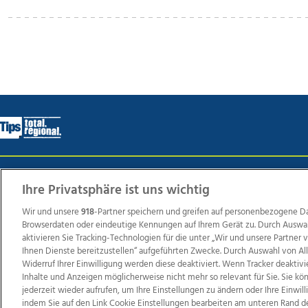
Wir über uns
Mediadaten
Kontakt
Jobs
Datens
Ihre Privatsphäre ist uns wichtig
Wir und unsere
918
-Partner speichern und greifen auf personenbezogene D
Browserdaten oder eindeutige Kennungen auf Ihrem Gerät zu. Durch Auswa
Weit
aktivieren Sie Tracking-Technologien für die unter „Wir und unsere Partner
Ihnen Dienste bereitzustellen“ aufgeführten Zwecke. Durch Auswahl von Al
TV1
di-mog-i.at
OÖNow
Ischler Woche
Life Ra
Widerruf Ihrer Einwilligung werden diese deaktiviert. Wenn Tracker deaktivi
Reg
Inhalte und Anzeigen möglicherweise nicht mehr so relevant für Sie. Sie k
jederzeit wieder aufrufen, um Ihre Einstellungen zu ändern oder Ihre Einwil
indem Sie auf den Link Cookie Einstellungen bearbeiten am unteren Rand d