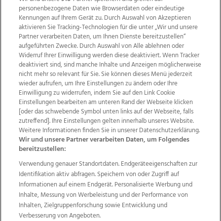
personenbezogene Daten wie Browserdaten oder eindeutige
Kennungen auf Ihrem Gerät zu. Durch Auswahl von Akzeptieren
aktivieren Sie Tracking-Technologien für die unter „Wir und unsere
Partner verarbeiten Daten, um Ihnen Dienste bereitzustellen“
aufgeführten Zwecke. Durch Auswahl von Alle ablehnen oder
Widerruf Ihrer Einwilligung werden diese deaktiviert. Wenn Tracker
deaktiviert sind, sind manche Inhalte und Anzeigen möglicherweise
nicht mehr so relevant für Sie. Sie können dieses Menü jederzeit
wieder aufrufen, um Ihre Einstellungen zu ändern oder Ihre
Einwilligung zu widerrufen, indem Sie auf den Link Cookie
Einstellungen bearbeiten am unteren Rand der Webseite klicken
Wir über uns
Mediadaten
Kontakt
Jobs
[oder das schwebende Symbol unten links auf der Webseite, falls
zutreffend]. Ihre Einstellungen gelten innerhalb unseres Website.
Datenschutz
Impressum
AGB Anzeigekunden
Weitere Informationen finden Sie in unserer Datenschutzerklärung.
AGB Website
Ehrenkodex
Politische Werbung
Wir und unsere Partner verarbeiten Daten, um Folgendes
bereitzustellen:
Verwendung genauer Standortdaten. Endgeräteeigenschaften zur
Weitere Angebote des Medienhauses Wimmer
Identifikation aktiv abfragen. Speichern von oder Zugriff auf
TV1
di-mog-i.at
OÖNow
Ischler Woche
Informationen auf einem Endgerät. Personalisierte Werbung und
Life Radio
OÖNachrichten
OÖN Immobilien
Inhalte, Messung von Werbeleistung und der Performance von
OÖN Karriere
OÖN Reise
Promenaden Galerien
Inhalten, Zielgruppenforschung sowie Entwicklung und
Regionaljobs
wasistlos.at
wirtrauern.at
Verbesserung von Angeboten.