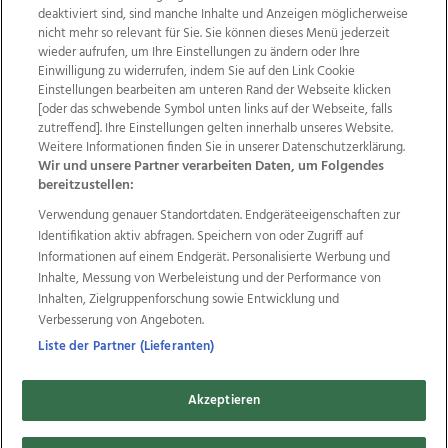
deaktiviert sind, sind manche Inhalte und Anzeigen möglicherweise
nicht mehr so relevant für Sie. Sie können dieses Menü jederzeit
wieder aufrufen, um Ihre Einstellungen zu ändern oder Ihre
Einwilligung zu widerrufen, indem Sie auf den Link Cookie
Einstellungen bearbeiten am unteren Rand der Webseite klicken
Wir über uns
Mediadaten
Kontakt
Jobs
[oder das schwebende Symbol unten links auf der Webseite, falls
Datenschutz
Impressum
AGB Anzeigekunden
zutreffend]. Ihre Einstellungen gelten innerhalb unseres Website.
Weitere Informationen finden Sie in unserer Datenschutzerklärung.
AGB Website
Ehrenkodex
Politische Werbung
Wir und unsere Partner verarbeiten Daten, um Folgendes
bereitzustellen:
Verwendung genauer Standortdaten. Endgeräteeigenschaften zur
Weitere Angebote des Medienhauses Wimmer
Identifikation aktiv abfragen. Speichern von oder Zugriff auf
TV1
di-mog-i.at
OÖNow
Ischler Woche
Informationen auf einem Endgerät. Personalisierte Werbung und
Life Radio
OÖNachrichten
OÖN Immobilien
Inhalte, Messung von Werbeleistung und der Performance von
OÖN Karriere
OÖN Reise
Promenaden Galerien
Inhalten, Zielgruppenforschung sowie Entwicklung und
Regionaljobs
wasistlos.at
wirtrauern.at
Verbesserung von Angeboten.
Liste der Partner (Lieferanten)
Akzeptieren
Copyrights © 2026 Tips Zeitungs GmbH & Co KG