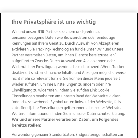
ZUR NACHRICHTENÜBERSICHT
Ihre Privatsphäre ist uns wichtig
Wir und unsere
918
-Partner speichern und greifen auf
personenbezogene Daten wie Browserdaten oder eindeutige
Kennungen auf Ihrem Gerät zu. Durch Auswahl von Akzeptieren
aktivieren Sie Tracking-Technologien für die unter „Wir und unsere
Partner verarbeiten Daten, um Ihnen Dienste bereitzustellen“
aufgeführten Zwecke. Durch Auswahl von Alle ablehnen oder
Widerruf Ihrer Einwilligung werden diese deaktiviert. Wenn Tracker
deaktiviert sind, sind manche Inhalte und Anzeigen möglicherweise
nicht mehr so relevant für Sie. Sie können dieses Menü jederzeit
wieder aufrufen, um Ihre Einstellungen zu ändern oder Ihre
Einwilligung zu widerrufen, indem Sie auf den Link Cookie
Einstellungen bearbeiten am unteren Rand der Webseite klicken
Wir über uns
Mediadaten
Kontakt
Jobs
[oder das schwebende Symbol unten links auf der Webseite, falls
zutreffend]. Ihre Einstellungen gelten innerhalb unseres Website.
Datenschutz
Impressum
AGB Anzeigekunden
Weitere Informationen finden Sie in unserer Datenschutzerklärung.
AGB Website
Ehrenkodex
Politische Werbung
Wir und unsere Partner verarbeiten Daten, um Folgendes
bereitzustellen:
Verwendung genauer Standortdaten. Endgeräteeigenschaften zur