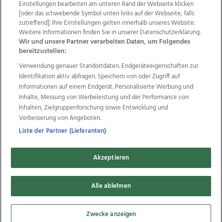
Einstellungen bearbeiten am unteren Rand der Webseite klicken
Wir über uns
Mediadaten
Kontakt
Jobs
[oder das schwebende Symbol unten links auf der Webseite, falls
Datenschutz
Impressum
AGB Anzeigekunden
zutreffend]. Ihre Einstellungen gelten innerhalb unseres Website.
AGB Website
Ehrenkodex
Politische Werbung
Weitere Informationen finden Sie in unserer Datenschutzerklärung.
Wir und unsere Partner verarbeiten Daten, um Folgendes
bereitzustellen:
Weitere Angebote des Medienhauses Wimmer
Verwendung genauer Standortdaten. Endgeräteeigenschaften zur
Identifikation aktiv abfragen. Speichern von oder Zugriff auf
TV1
di-mog-i.at
OÖNow
Ischler Woche
Informationen auf einem Endgerät. Personalisierte Werbung und
Life Radio
OÖNachrichten
OÖN Immobilien
Inhalte, Messung von Werbeleistung und der Performance von
OÖN Karriere
OÖN Reise
Promenaden Galerien
Inhalten, Zielgruppenforschung sowie Entwicklung und
Regionaljobs
wasistlos.at
wirtrauern.at
Verbesserung von Angeboten.
Liste der Partner (Lieferanten)
Copyrights © 2026 Tips Zeitungs GmbH & Co KG
Akzeptieren
developed by
11x11.net
Alle ablehnen
Cookie Einstellungen bearbeiten
Zwecke anzeigen