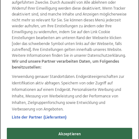
aufgeführten Zwecke. Durch Auswahl von Alle ablehnen oder
Widerruf Ihrer Einwilligung werden diese deaktiviert. Wenn Tracker
deaktiviert sind, sind manche Inhalte und Anzeigen möglicherweise
nicht mehr so relevant für Sie. Sie können dieses Menü jederzeit
wieder aufrufen, um Ihre Einstellungen zu ändern oder Ihre
Einwilligung zu widerrufen, indem Sie auf den Link Cookie
Einstellungen bearbeiten am unteren Rand der Webseite klicken
Wir über uns
Mediadaten
Kontakt
Jobs
[oder das schwebende Symbol unten links auf der Webseite, falls
Datenschutz
Impressum
AGB Anzeigekunden
zutreffend]. Ihre Einstellungen gelten innerhalb unseres Website.
AGB Website
Ehrenkodex
Politische Werbung
Weitere Informationen finden Sie in unserer Datenschutzerklärung.
Wir und unsere Partner verarbeiten Daten, um Folgendes
bereitzustellen:
Verwendung genauer Standortdaten. Endgeräteeigenschaften zur
Weitere Angebote des Medienhauses Wimmer
Identifikation aktiv abfragen. Speichern von oder Zugriff auf
TV1
di-mog-i.at
OÖNow
Ischler Woche
Informationen auf einem Endgerät. Personalisierte Werbung und
Life Radio
OÖNachrichten
OÖN Immobilien
Inhalte, Messung von Werbeleistung und der Performance von
OÖN Karriere
OÖN Reise
Promenaden Galerien
Inhalten, Zielgruppenforschung sowie Entwicklung und
Regionaljobs
wasistlos.at
wirtrauern.at
Verbesserung von Angeboten.
Liste der Partner (Lieferanten)
Akzeptieren
Copyrights © 2026 Tips Zeitungs GmbH & Co KG