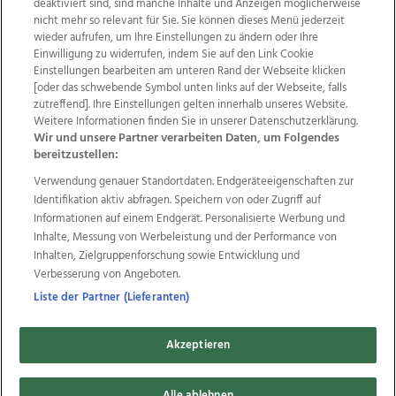
deaktiviert sind, sind manche Inhalte und Anzeigen möglicherweise
nicht mehr so relevant für Sie. Sie können dieses Menü jederzeit
wieder aufrufen, um Ihre Einstellungen zu ändern oder Ihre
Einwilligung zu widerrufen, indem Sie auf den Link Cookie
Einstellungen bearbeiten am unteren Rand der Webseite klicken
Wir über uns
Mediadaten
Kontakt
Jobs
[oder das schwebende Symbol unten links auf der Webseite, falls
zutreffend]. Ihre Einstellungen gelten innerhalb unseres Website.
Datenschutz
Impressum
AGB Anzeigekunden
Weitere Informationen finden Sie in unserer Datenschutzerklärung.
AGB Website
Ehrenkodex
Politische Werbung
Wir und unsere Partner verarbeiten Daten, um Folgendes
bereitzustellen:
Verwendung genauer Standortdaten. Endgeräteeigenschaften zur
Weitere Angebote des Medienhauses Wimmer
Identifikation aktiv abfragen. Speichern von oder Zugriff auf
TV1
di-mog-i.at
OÖNow
Ischler Woche
Informationen auf einem Endgerät. Personalisierte Werbung und
Life Radio
OÖNachrichten
OÖN Immobilien
Inhalte, Messung von Werbeleistung und der Performance von
OÖN Karriere
OÖN Reise
Promenaden Galerien
Inhalten, Zielgruppenforschung sowie Entwicklung und
Regionaljobs
wasistlos.at
wirtrauern.at
Verbesserung von Angeboten.
Liste der Partner (Lieferanten)
Akzeptieren
Copyrights © 2026 Tips Zeitungs GmbH & Co KG
Alle ablehnen