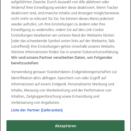
aufgeführten Zwecke. Durch Auswahl von Alle ablehnen oder
Widerruf Ihrer Einwilligung werden diese deaktiviert. Wenn Tracker
deaktiviert sind, sind manche Inhalte und Anzeigen möglicherweise
nicht mehr so relevant für Sie. Sie können dieses Menü jederzeit
wieder aufrufen, um Ihre Einstellungen zu ändern oder Ihre
Einwilligung zu widerrufen, indem Sie auf den Link Cookie
Einstellungen bearbeiten am unteren Rand der Webseite klicken
Wir über uns
Mediadaten
Kontakt
Jobs
[oder das schwebende Symbol unten links auf der Webseite, falls
zutreffend]. Ihre Einstellungen gelten innerhalb unseres Website.
Datenschutz
Impressum
AGB Anzeigekunden
Weitere Informationen finden Sie in unserer Datenschutzerklärung.
AGB Website
Ehrenkodex
Politische Werbung
Wir und unsere Partner verarbeiten Daten, um Folgendes
bereitzustellen:
Verwendung genauer Standortdaten. Endgeräteeigenschaften zur
Weitere Angebote des Medienhauses Wimmer
Identifikation aktiv abfragen. Speichern von oder Zugriff auf
TV1
di-mog-i.at
OÖNow
Ischler Woche
Informationen auf einem Endgerät. Personalisierte Werbung und
Life Radio
OÖNachrichten
OÖN Immobilien
Inhalte, Messung von Werbeleistung und der Performance von
OÖN Karriere
OÖN Reise
Promenaden Galerien
Inhalten, Zielgruppenforschung sowie Entwicklung und
Regionaljobs
wasistlos.at
wirtrauern.at
Verbesserung von Angeboten.
Liste der Partner (Lieferanten)
Akzeptieren
Copyrights © 2026 Tips Zeitungs GmbH & Co KG