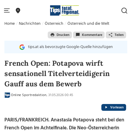
Home
Nachrichten
Österreich
Österreich und die Welt
Drucken
Kommentare
Teilen
tips.at als bevorzugte Google-Quelle hinzufügen
French Open: Potapova wirft
sensationell Titelverteidigerin
Gauff aus dem Bewerb
Online Sportredaktion
, 31.05.2026 00:45
Vorlesen
PARIS/FRANKREICH. Anastasia Potapova steht bei den
French Open im Achtelfinale. Die Neo-Österreicherin