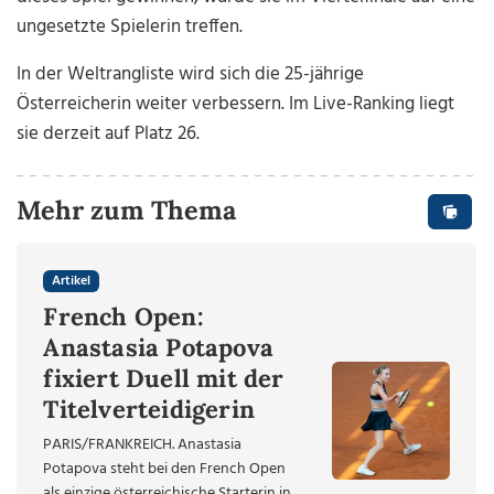
ungesetzte Spielerin treffen.
In der Weltrangliste wird sich die 25-jährige
Österreicherin weiter verbessern. Im Live-Ranking liegt
sie derzeit auf Platz 26.
Mehr zum Thema
Artikel
French Open:
Anastasia Potapova
fixiert Duell mit der
Titelverteidigerin
PARIS/FRANKREICH. Anastasia
Potapova steht bei den French Open
als einzige österreichische Starterin in