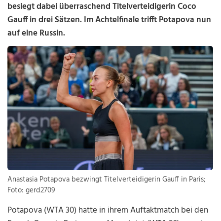
besiegt dabei überraschend Titelverteidigerin Coco
Gauff in drei Sätzen. Im Achtelfinale trifft Potapova nun
auf eine Russin.
Anastasia Potapova bezwingt Titelverteidigerin Gauff in Paris;
Foto: gerd2709
Potapova (WTA 30) hatte in ihrem Auftaktmatch bei den