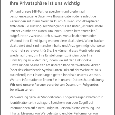
Ihre Privatsphäre ist uns wichtig
Wir und unsere
918
-Partner speichern und greifen auf
personenbezogene Daten wie Browserdaten oder eindeutige
Kennungen auf Ihrem Gerät zu. Durch Auswahl von Akzeptieren
aktivieren Sie Tracking-Technologien für die unter „Wir und unsere
Partner verarbeiten Daten, um Ihnen Dienste bereitzustellen“
aufgeführten Zwecke. Durch Auswahl von Alle ablehnen oder
Widerruf Ihrer Einwilligung werden diese deaktiviert. Wenn Tracker
deaktiviert sind, sind manche Inhalte und Anzeigen möglicherweise
nicht mehr so relevant für Sie. Sie können dieses Menü jederzeit
wieder aufrufen, um Ihre Einstellungen zu ändern oder Ihre
Einwilligung zu widerrufen, indem Sie auf den Link Cookie
Einstellungen bearbeiten am unteren Rand der Webseite klicken
Wir über uns
Mediadaten
Kontakt
Jobs
[oder das schwebende Symbol unten links auf der Webseite, falls
Datenschutz
Impressum
AGB Anzeigekunden
zutreffend]. Ihre Einstellungen gelten innerhalb unseres Website.
AGB Website
Ehrenkodex
Politische Werbung
Weitere Informationen finden Sie in unserer Datenschutzerklärung.
Wir und unsere Partner verarbeiten Daten, um Folgendes
bereitzustellen:
Weitere Angebote des Medienhauses Wimmer
Verwendung genauer Standortdaten. Endgeräteeigenschaften zur
Identifikation aktiv abfragen. Speichern von oder Zugriff auf
TV1
di-mog-i.at
OÖNow
Ischler Woche
Informationen auf einem Endgerät. Personalisierte Werbung und
Life Radio
OÖNachrichten
OÖN Immobilien
Inhalte, Messung von Werbeleistung und der Performance von