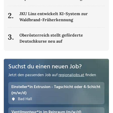
2.
JKU Linz entwickelt KI-System zur
Waldbrand-Früherkennung
3.
Oberösterreich stellt geförderte
Deutschkurse neu auf
Suchst du einen neuen Job?
Jetzt den passenden Job auf
regionaljobs.at
finden
Einsteller*in Extrusion - Tagschicht oder 4-Schicht
(m/w/d)
Bad Hall
Ventilmonteur*in im Reinraum (m/w/d)