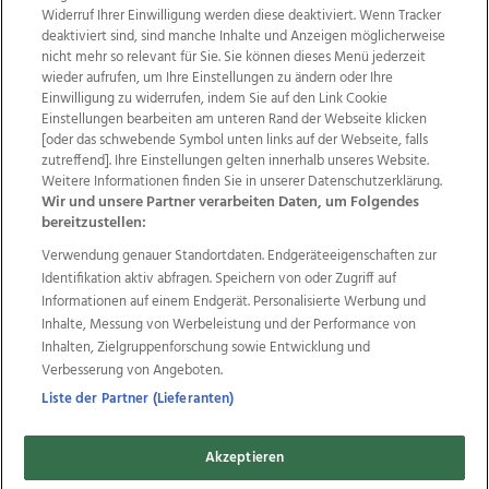
Widerruf Ihrer Einwilligung werden diese deaktiviert. Wenn Tracker
deaktiviert sind, sind manche Inhalte und Anzeigen möglicherweise
nicht mehr so relevant für Sie. Sie können dieses Menü jederzeit
wieder aufrufen, um Ihre Einstellungen zu ändern oder Ihre
Einwilligung zu widerrufen, indem Sie auf den Link Cookie
Einstellungen bearbeiten am unteren Rand der Webseite klicken
Wir über uns
Mediadaten
Kontakt
Jobs
[oder das schwebende Symbol unten links auf der Webseite, falls
zutreffend]. Ihre Einstellungen gelten innerhalb unseres Website.
Datenschutz
Impressum
AGB Anzeigekunden
Weitere Informationen finden Sie in unserer Datenschutzerklärung.
AGB Website
Ehrenkodex
Politische Werbung
Wir und unsere Partner verarbeiten Daten, um Folgendes
bereitzustellen:
Verwendung genauer Standortdaten. Endgeräteeigenschaften zur
Weitere Angebote des Medienhauses Wimmer
Identifikation aktiv abfragen. Speichern von oder Zugriff auf
TV1
di-mog-i.at
OÖNow
Ischler Woche
Informationen auf einem Endgerät. Personalisierte Werbung und
Life Radio
OÖNachrichten
OÖN Immobilien
Inhalte, Messung von Werbeleistung und der Performance von
OÖN Karriere
OÖN Reise
Promenaden Galerien
Inhalten, Zielgruppenforschung sowie Entwicklung und
Regionaljobs
wasistlos.at
wirtrauern.at
Verbesserung von Angeboten.
Liste der Partner (Lieferanten)
Akzeptieren
Copyrights © 2026 Tips Zeitungs GmbH & Co KG