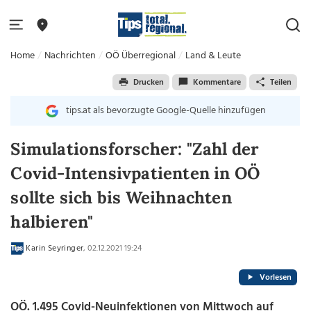
Home
Nachrichten
OÖ Überregional
Land & Leute
Drucken
Kommentare
Teilen
tips.at als bevorzugte Google-Quelle hinzufügen
Simulationsforscher: "Zahl der
Covid-Intensivpatienten in OÖ
sollte sich bis Weihnachten
halbieren"
Karin Seyringer
, 02.12.2021 19:24
Vorlesen
OÖ. 1.495 Covid-Neuinfektionen von Mittwoch auf