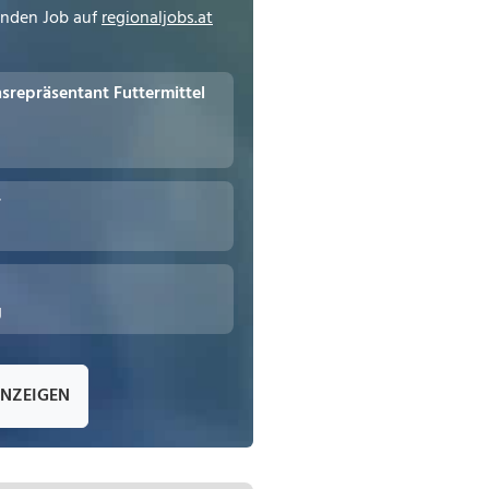
enden Job auf
regionaljobs.at
repräsentant Futtermittel
r
g
ANZEIGEN