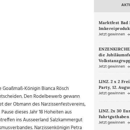
AKT
Marktfest Bad 
Imkereiproduk
Jetzt gewinnen
ENZENKIRCHEN.
die Jubiläumsf
Volkstanzgrupp
Jetzt gewinnen
LINZ. 2 x 2 Fre
Party, 12. Augu
che Goaßmaß-Königin Bianca Rösch
Jetzt gewinnen
 entscheiden. Den Rodelbewerb gewann
tet der Obmann des Narzissenfestvereins,
LINZ. 2x 30 Eu
en Pause dieses Jahr 18 Hoheiten aus
Fahrtguthaben
ntreffen ins Ausseerland Salzkammergut
Jetzt gewinnen
ismusverbandes. Narzissenkönigin Petra