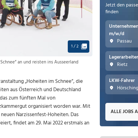
Jetzt den pass
finden
Unternehmens
m/w/d
Passau
1 / 2
Lagerarbeite
Schnee“ an und reisten ins Ausseerland
Rietz
LKW-Fahrer
ranstaltung „Hoheiten im Schnee“, die
Hörschin
eiten aus Österreich und Deutschland
, das zum fünften Mal von
zkammergut organisiert worden war. Mit
ALLE JOBS 
 neuen Narzissenfest-Hoheiten. Das
eiert, findet am 29. Mai 2022 erstmals an