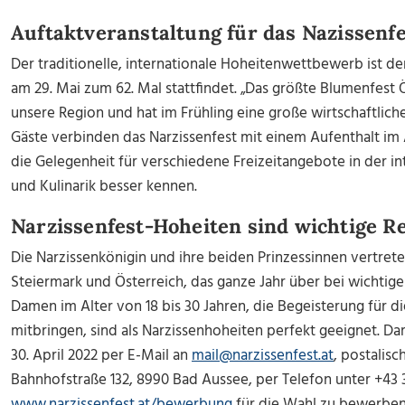
Auftaktveranstaltung für das Nazissenfe
Der traditionelle, internationale Hoheitenwettbewerb ist der
am 29. Mai zum 62. Mal stattfindet. „Das größte Blumenfest Ö
unsere Region und hat im Frühling eine große wirtschaftlich
Gäste verbinden das Narzissenfest mit einem Aufenthalt im A
die Gelegenheit für verschiedene Freizeitangebote in der int
und Kulinarik besser kennen.
Narzissenfest-Hoheiten sind wichtige 
Die Narzissenkönigin und ihre beiden Prinzessinnen vertret
Steiermark und Österreich, das ganze Jahr über bei wichtig
Damen im Alter von 18 bis 30 Jahren, die Begeisterung für 
mitbringen, sind als Narzissenhoheiten perfekt geeignet. Dam
30. April 2022 per E-Mail an
mail@narzissenfest.at
, postalis
Bahnhofstraße 132, 8990 Bad Aussee, per Telefon unter +43 
www.narzissenfest.at/bewerbung
für die Wahl zu bewerben