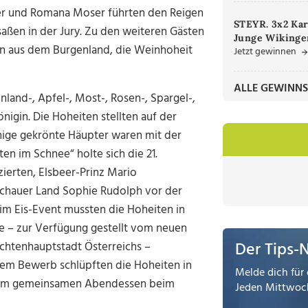
uer und Romana Moser führten den Reigen
STEYR. 3x2 Kar
aßen in der Jury. Zu den weiteren Gästen
Junge Wikinger
in aus dem Burgenland, die Weinhoheit
Jetzt gewinnen
ALLE GEWINNS
land-, Apfel-, Most-, Rosen-, Spargel-,
igin. Die Hoheiten stellten auf der
inige gekrönte Häupter waren mit der
n im Schnee“ holte sich die 21.
zierten, Elsbeer-Prinz Mario
achauer Land Sophie Rudolph vor der
im Eis-Event mussten die Hoheiten in
ke – zur Verfügung gestellt vom neuen
Der Tips-
chtenhauptstadt Österreichs –
em Bewerb schlüpften die Hoheiten in
Melde dich für 
inem gemeinsamen Abendessen beim
Jeden Mittwoch