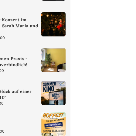
-Konzert im
t Sarah Maria und
:00
enen Praxis -
nverbindlich!
:00
lück auf einer
 10“
00
:00