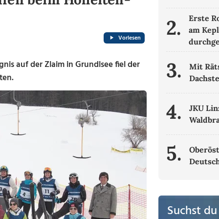
Erste R
2.
am Kepl
Vorlesen
durchge
3.
nis auf der Zlaim in Grundlsee fiel der
Mit Rät
ten.
Dachste
4.
JKU Lin
Waldbr
5.
Oberöst
Deutsch
Suchst du