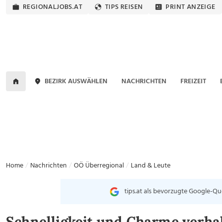
REGIONALJOBS.AT
TIPS REISEN
PRINT ANZEIGE
BEZIRK AUSWÄHLEN
NACHRICHTEN
FREIZEIT
Home
Nachrichten
OÖ Überregional
Land & Leute
tips.at als bevorzugte Google-Qu
Schnelligkeit und Charme verha