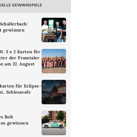
UELLE GEWINNSPIELE
Schallerbach:
t gewinnen
 3 x 2 Karten für
eier der Pramtaler
e am 22. August
ikarten für Eclipse-
st, Schlosscafe
ro Bolt
 zu gewinnen