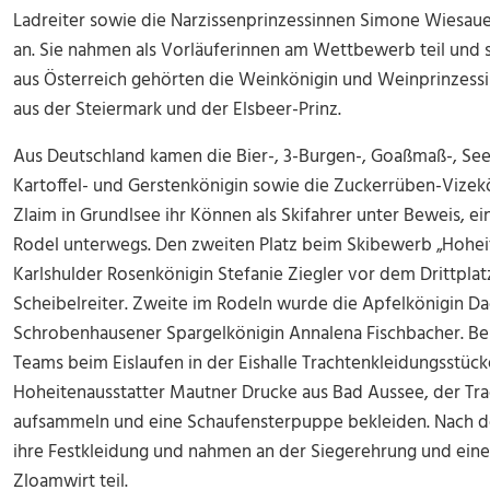
Ladreiter sowie die Narzissenprinzessinnen Simone Wiesa
an. Sie nahmen als Vorläuferinnen am Wettbewerb teil und s
aus Österreich gehörten die Weinkönigin und Weinprinzess
aus der Steiermark und der Elsbeer-Prinz.
Aus Deutschland kamen die Bier-, 3-Burgen-, Goaßmaß-, Seen
Kartoffel- und Gerstenkönigin sowie die Zuckerrüben-Vizekön
Zlaim in Grundlsee ihr Können als Skifahrer unter Beweis, e
Rodel unterwegs. Den zweiten Platz beim Skibewerb „Hoheite
Karlshulder Rosenkönigin Stefanie Ziegler vor dem Drittplat
Scheibelreiter. Zweite im Rodeln wurde die Apfelkönigin D
Schrobenhausener Spargelkönigin Annalena Fischbacher. Be
Teams beim Eislaufen in der Eishalle Trachtenkleidungsstüc
Hoheitenausstatter Mautner Drucke aus Bad Aussee, der Tra
aufsammeln und eine Schaufensterpuppe bekleiden. Nach d
ihre Festkleidung und nahmen an der Siegerehrung und e
Zloamwirt teil.