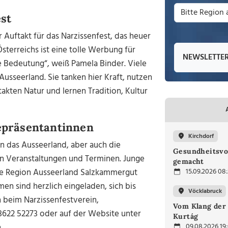
st
 Auftakt für das Narzissenfest, das heuer
sterreichs ist eine tolle Werbung für
NEWSLETTE
e Bedeutung“, weiß Pamela Binder. Viele
usseerland. Sie tanken hier Kraft, nutzen
akten Natur und lernen Tradition, Kultur
Repräsentantinnen
Kirchdorf
en das Ausseerland, aber auch die
Gesundheitsvo
en Veranstaltungen und Terminen. Junge
gemacht
die Region Ausseerland Salzkammergut
15.09.2026 08
en sind herzlich eingeladen, sich bis
Vöcklabruck
ch beim Narzissenfestverein,
Vom Klang der 
3622 52273 oder auf der Website unter
Kurtág
.
09.08.2026 19