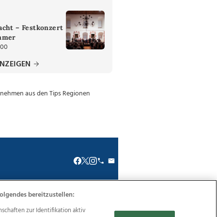
cht – Festkonzert
mmer
:00
ANZEIGEN
olgendes bereitzustellen:
renkodex
Politische Werbung
haften zur Identifikation aktiv