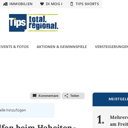
IMMOBILIEN
DI MOG I
TIPS SHORTS
EVENTS & FOTOS
AKTIONEN & GEWINNSPIELE
VERSTEIGERUNGE
Kommentare
Teilen
MEISTGEL
elle hinzufügen
1.
Mehrere
am Frei
lfen beim Hoheiten-