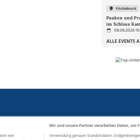
Vöcklabruck
Pauken und Pra
im Schloss Ka
08.08.2026 19
ALLE EVENTS 
Wir und unsere Partner verarbeiten Daten, um F
chutz
Impressum
AGB Anzeigekunden
AGB Website
Eh
aten wie
Verwendung genauer Standortdaten. Endgeräteeigensc