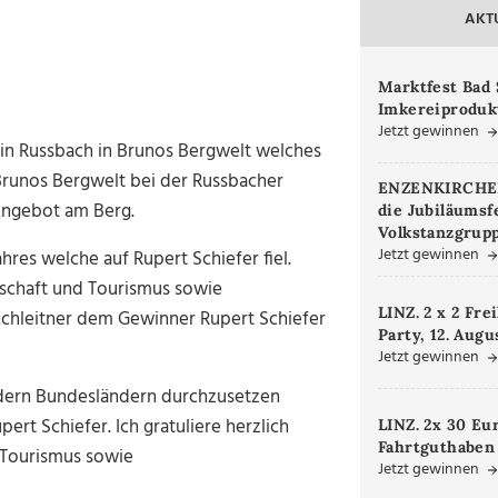
AKT
Marktfest Bad 
Imkereiproduk
Jetzt gewinnen
in Russbach in Brunos Bergwelt welches
Brunos Bergwelt bei der Russbacher
ENZENKIRCHEN.
Angebot am Berg.
die Jubiläumsf
Volkstanzgrupp
Jetzt gewinnen
res welche auf Rupert Schiefer fiel.
tschaft und Tourismus sowie
LINZ. 2 x 2 Fre
Achleitner dem Gewinner Rupert Schiefer
Party, 12. Augu
Jetzt gewinnen
andern Bundesländern durchzusetzen
rt Schiefer. Ich gratuliere herzlich
LINZ. 2x 30 Eu
Fahrtguthaben
d Tourismus sowie
Jetzt gewinnen