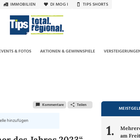
IMMOBILIEN
DI MOG I
TIPS SHORTS
EVENTS & FOTOS
AKTIONEN & GEWINNSPIELE
VERSTEIGERUNGE
Kommentare
Teilen
MEISTGEL
elle hinzufügen
1.
Mehrere
am Frei
er des Jahres 2023“