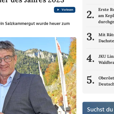
Erste R
Vorlesen
2.
am Kepl
durchge
in Salzkammergut wurde heuer zum
3.
Mit Rät
Dachste
4.
JKU Lin
Waldbr
5.
Oberöst
Deutsch
Suchst du