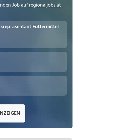
enden Job auf
regionaljobs.at
repräsentant Futtermittel
r
g
ANZEIGEN