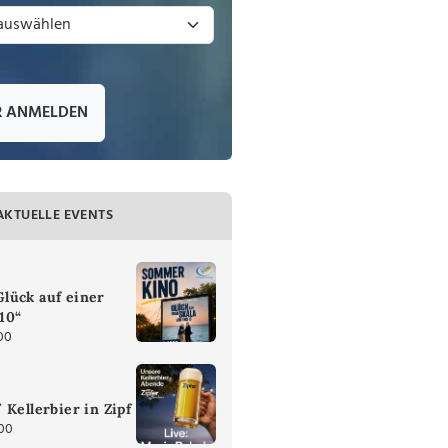
R ANMELDEN
AKTUELLE EVENTS
lück auf einer
 10“
00
 Kellerbier in Zipf
:00