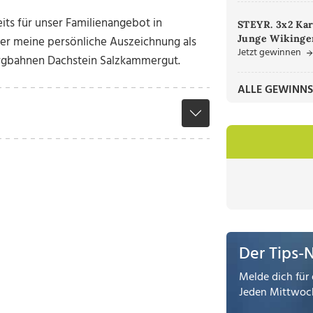
eits für unser Familienangebot in
STEYR. 3x2 Kar
Junge Wikinger
ber meine persönliche Auszeichnung als
Jetzt gewinnen
Bergbahnen Dachstein Salzkammergut.
ALLE GEWINNS
Der Tips-
Melde dich für 
Jeden Mittwoch