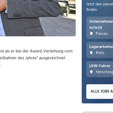
Jetzt den pass
finden
Unternehmens
m/w/d
Passau
Lagerarbeite
lbst als er bei der Award-Verleihung vom
Rietz
Seilbahner des Jahres“ ausgezeichnet
.
LKW-Fahrer
Hörschin
ALLE JOBS 