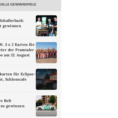
UELLE GEWINNSPIELE
Schallerbach:
t gewinnen
 3 x 2 Karten für
eier der Pramtaler
e am 22. August
ikarten für Eclipse-
st, Schlosscafe
ro Bolt
 zu gewinnen