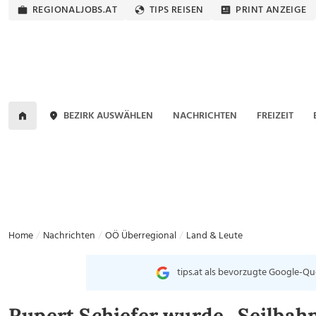
REGIONALJOBS.AT
TIPS REISEN
PRINT ANZEIGE
BEZIRK AUSWÄHLEN
NACHRICHTEN
FREIZEIT
Home
Nachrichten
OÖ Überregional
Land & Leute
tips.at als bevorzugte Google-Qu
Rupert Schiefer wurde „Seilbahn