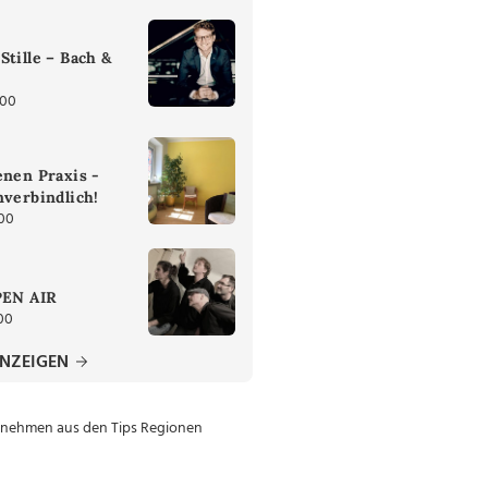
Stille – Bach &
:00
enen Praxis -
nverbindlich!
:00
PEN AIR
00
ANZEIGEN