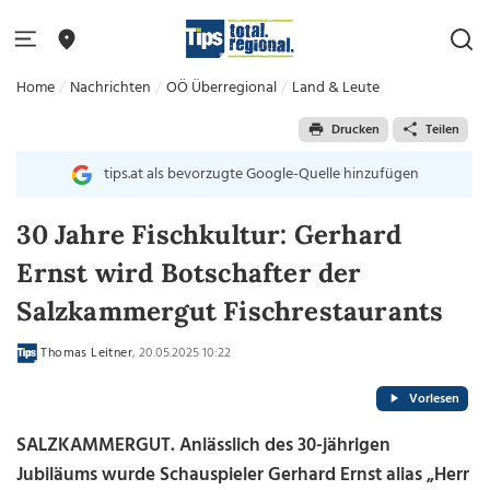
Home
Nachrichten
OÖ Überregional
Land & Leute
Drucken
Teilen
tips.at als bevorzugte Google-Quelle hinzufügen
30 Jahre Fischkultur: Gerhard
Ernst wird Botschafter der
Salzkammergut Fischrestaurants
Thomas Leitner
, 20.05.2025 10:22
Vorlesen
SALZKAMMERGUT. Anlässlich des 30-jährigen
Jubiläums wurde Schauspieler Gerhard Ernst alias „Herr