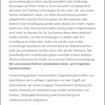
personenbezogene Daten wie Browserdaten oder eindeutige
Kennungen auf Ihrem Gerät zu. Durch Auswahl von Akzeptieren
aktivieren Sie Tracking-Technologien für die unter „Wir und unsere
Partner verarbeiten Daten, um Ihnen Dienste bereitzustellen“
aufgeführten Zwecke. Durch Auswahl von Alle ablehnen oder
Widerruf Ihrer Einwilligung werden diese deaktiviert. Wenn Tracker
deaktiviert sind, sind manche Inhalte und Anzeigen möglicherweise
nicht mehr so relevant für Sie. Sie können dieses Menü jederzeit
wieder aufrufen, um Ihre Einstellungen zu ändern oder Ihre
Einwilligung zu widerrufen, indem Sie auf den Link Cookie
Einstellungen bearbeiten am unteren Rand der Webseite klicken
Wir über uns
Mediadaten
Kontakt
Jobs
[oder das schwebende Symbol unten links auf der Webseite, falls
Datenschutz
Impressum
AGB Anzeigekunden
zutreffend]. Ihre Einstellungen gelten innerhalb unseres Website.
AGB Website
Ehrenkodex
Politische Werbung
Weitere Informationen finden Sie in unserer Datenschutzerklärung.
Wir und unsere Partner verarbeiten Daten, um Folgendes
bereitzustellen:
Weitere Angebote des Medienhauses Wimmer
Verwendung genauer Standortdaten. Endgeräteeigenschaften zur
Identifikation aktiv abfragen. Speichern von oder Zugriff auf
TV1
di-mog-i.at
OÖNow
Ischler Woche
Informationen auf einem Endgerät. Personalisierte Werbung und
Life Radio
OÖNachrichten
OÖN Immobilien
Inhalte, Messung von Werbeleistung und der Performance von
OÖN Karriere
OÖN Reise
Promenaden Galerien
Inhalten, Zielgruppenforschung sowie Entwicklung und
Regionaljobs
wasistlos.at
wirtrauern.at
Verbesserung von Angeboten.