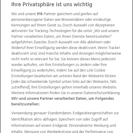
Ihre Privatsphäre ist uns wichtig
Wir und unsere
918
-Partner speichern und greifen auf
personenbezogene Daten wie Browserdaten oder eindeutige
Kennungen auf Ihrem Gerät zu. Durch Auswahl von Akzeptieren
aktivieren Sie Tracking-Technologien für die unter „Wir und unsere
Partner verarbeiten Daten, um Ihnen Dienste bereitzustellen“
aufgeführten Zwecke. Durch Auswahl von Alle ablehnen oder
Widerruf Ihrer Einwilligung werden diese deaktiviert. Wenn Tracker
deaktiviert sind, sind manche Inhalte und Anzeigen möglicherweise
nicht mehr so relevant für Sie. Sie können dieses Menü jederzeit
wieder aufrufen, um Ihre Einstellungen zu ändern oder Ihre
Einwilligung zu widerrufen, indem Sie auf den Link Cookie
Einstellungen bearbeiten am unteren Rand der Webseite klicken
Wir über uns
Mediadaten
Kontakt
Jobs
[oder das schwebende Symbol unten links auf der Webseite, falls
zutreffend]. Ihre Einstellungen gelten innerhalb unseres Website.
Datenschutz
Impressum
AGB Anzeigekunden
Weitere Informationen finden Sie in unserer Datenschutzerklärung.
AGB Website
Ehrenkodex
Politische Werbung
Wir und unsere Partner verarbeiten Daten, um Folgendes
bereitzustellen:
Verwendung genauer Standortdaten. Endgeräteeigenschaften zur
Weitere Angebote des Medienhauses Wimmer
Identifikation aktiv abfragen. Speichern von oder Zugriff auf
TV1
di-mog-i.at
OÖNow
Ischler Woche
Informationen auf einem Endgerät. Personalisierte Werbung und
Life Radio
OÖNachrichten
OÖN Immobilien
Inhalte, Messung von Werbeleistung und der Performance von