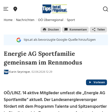
Home
Nachrichten
OÖ Überregional
Sport
Drucken
Kommentare
Teilen
tips.at als bevorzugte Google-Quelle hinzufügen
Energie AG Sportfamilie
gemeinsam im Rennmodus
Karin Seyringer
, 02.06.2026 12:29
Vorlesen
OÖ/LINZ. 14 aktive Mitglieder umfasst die „Energie AG
Sportfamilie“ aktuell. Der Landesenergieversorger
fördert mit dem Programm Talente und Spitzensportler