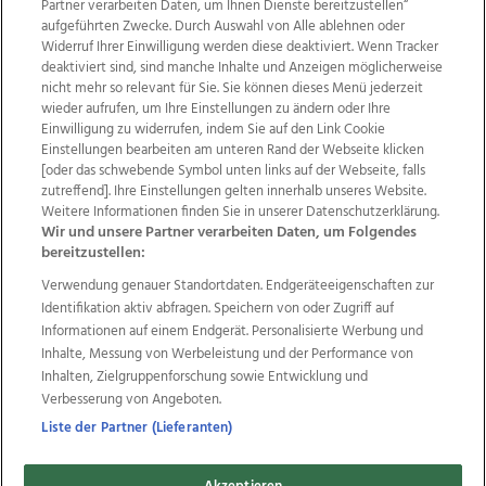
Partner verarbeiten Daten, um Ihnen Dienste bereitzustellen“
aufgeführten Zwecke. Durch Auswahl von Alle ablehnen oder
Widerruf Ihrer Einwilligung werden diese deaktiviert. Wenn Tracker
deaktiviert sind, sind manche Inhalte und Anzeigen möglicherweise
nicht mehr so relevant für Sie. Sie können dieses Menü jederzeit
wieder aufrufen, um Ihre Einstellungen zu ändern oder Ihre
Einwilligung zu widerrufen, indem Sie auf den Link Cookie
Einstellungen bearbeiten am unteren Rand der Webseite klicken
Wir über uns
Mediadaten
Kontakt
Jobs
[oder das schwebende Symbol unten links auf der Webseite, falls
zutreffend]. Ihre Einstellungen gelten innerhalb unseres Website.
Datenschutz
Impressum
AGB Anzeigekunden
Weitere Informationen finden Sie in unserer Datenschutzerklärung.
AGB Website
Ehrenkodex
Politische Werbung
Wir und unsere Partner verarbeiten Daten, um Folgendes
bereitzustellen:
Verwendung genauer Standortdaten. Endgeräteeigenschaften zur
Weitere Angebote des Medienhauses Wimmer
Identifikation aktiv abfragen. Speichern von oder Zugriff auf
TV1
di-mog-i.at
OÖNow
Ischler Woche
Informationen auf einem Endgerät. Personalisierte Werbung und
Life Radio
OÖNachrichten
OÖN Immobilien
Inhalte, Messung von Werbeleistung und der Performance von
OÖN Karriere
OÖN Reise
Promenaden Galerien
Inhalten, Zielgruppenforschung sowie Entwicklung und
Regionaljobs
wasistlos.at
wirtrauern.at
Verbesserung von Angeboten.
Liste der Partner (Lieferanten)