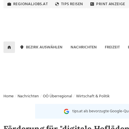
REGIONALJOBS.AT
TIPS REISEN
PRINT ANZEIGE
BEZIRK AUSWÄHLEN
NACHRICHTEN
FREIZEIT
Home
Nachrichten
OÖ Überregional
Wirtschaft & Politik
tips.at als bevorzugte Google-Qu
Förderung für "digitale Hofläden