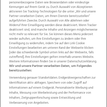
personenbezogene Daten wie Browserdaten oder eindeutige
Kennungen auf Ihrem Gerät zu. Durch Auswahl von Akzeptieren
aktivieren Sie Tracking-Technologien für die unter „Wir und unsere
Partner verarbeiten Daten, um Ihnen Dienste bereitzustellen“
aufgeführten Zwecke. Durch Auswahl von Alle ablehnen oder
Widerruf Ihrer Einwilligung werden diese deaktiviert. Wenn Tracker
deaktiviert sind, sind manche Inhalte und Anzeigen möglicherweise
nicht mehr so relevant für Sie. Sie können dieses Menü jederzeit
wieder aufrufen, um Ihre Einstellungen zu ändern oder Ihre
Einwilligung zu widerrufen, indem Sie auf den Link Cookie
Einstellungen bearbeiten am unteren Rand der Webseite klicken
Wir über uns
Mediadaten
Kontakt
Jobs
[oder das schwebende Symbol unten links auf der Webseite, falls
Datenschutz
Impressum
AGB Anzeigekunden
zutreffend]. Ihre Einstellungen gelten innerhalb unseres Website.
AGB Website
Ehrenkodex
Politische Werbung
Weitere Informationen finden Sie in unserer Datenschutzerklärung.
Wir und unsere Partner verarbeiten Daten, um Folgendes
bereitzustellen:
Weitere Angebote des Medienhauses Wimmer
Verwendung genauer Standortdaten. Endgeräteeigenschaften zur
Identifikation aktiv abfragen. Speichern von oder Zugriff auf
TV1
di-mog-i.at
OÖNow
Ischler Woche
Informationen auf einem Endgerät. Personalisierte Werbung und
Life Radio
OÖNachrichten
OÖN Immobilien
Inhalte, Messung von Werbeleistung und der Performance von
OÖN Karriere
OÖN Reise
Promenaden Galerien
Inhalten, Zielgruppenforschung sowie Entwicklung und
Regionaljobs
wasistlos.at
wirtrauern.at
Verbesserung von Angeboten.