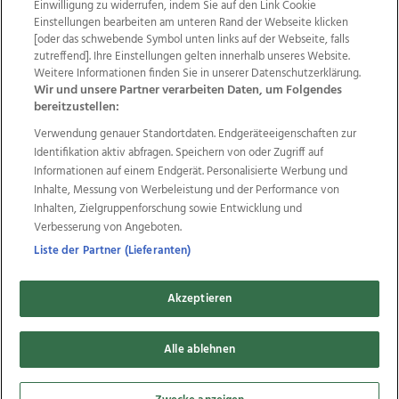
Einwilligung zu widerrufen, indem Sie auf den Link Cookie
Einstellungen bearbeiten am unteren Rand der Webseite klicken
Wir über uns
Mediadaten
Kontakt
Jobs
[oder das schwebende Symbol unten links auf der Webseite, falls
Datenschutz
Impressum
AGB Anzeigekunden
zutreffend]. Ihre Einstellungen gelten innerhalb unseres Website.
AGB Website
Ehrenkodex
Politische Werbung
Weitere Informationen finden Sie in unserer Datenschutzerklärung.
Wir und unsere Partner verarbeiten Daten, um Folgendes
bereitzustellen:
Weitere Angebote des Medienhauses Wimmer
Verwendung genauer Standortdaten. Endgeräteeigenschaften zur
Identifikation aktiv abfragen. Speichern von oder Zugriff auf
TV1
di-mog-i.at
OÖNow
Ischler Woche
Informationen auf einem Endgerät. Personalisierte Werbung und
Life Radio
OÖNachrichten
OÖN Immobilien
Inhalte, Messung von Werbeleistung und der Performance von
OÖN Karriere
OÖN Reise
Promenaden Galerien
Inhalten, Zielgruppenforschung sowie Entwicklung und
Regionaljobs
wasistlos.at
wirtrauern.at
Verbesserung von Angeboten.
Liste der Partner (Lieferanten)
Copyrights © 2026 Tips Zeitungs GmbH & Co KG
Akzeptieren
developed by
11x11.net
Alle ablehnen
Cookie Einstellungen bearbeiten