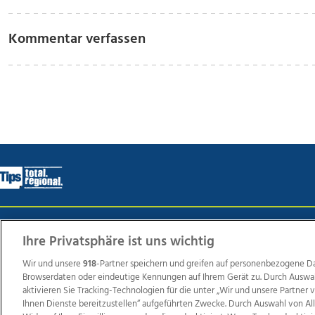
Kommentar verfassen
Wir über uns
Mediadaten
Kontakt
Jobs
Datens
Ihre Privatsphäre ist uns wichtig
Wir und unsere
918
-Partner speichern und greifen auf personenbezogene D
Browserdaten oder eindeutige Kennungen auf Ihrem Gerät zu. Durch Auswa
Weit
aktivieren Sie Tracking-Technologien für die unter „Wir und unsere Partner
Ihnen Dienste bereitzustellen“ aufgeführten Zwecke. Durch Auswahl von Al
TV1
di-mog-i.at
OÖNow
Ischler Woche
Life Ra