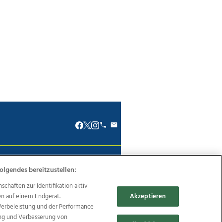
renkodex
Politische Werbung
olgendes bereitzustellen:
haften zur Identifikation aktiv
en auf einem Endgerät.
Akzeptieren
Werbeleistung und der Performance
ung und Verbesserung von
Reise
Promenaden Galerien