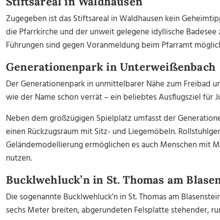
Stiftsareal in Waldhausen
Zugegeben ist das Stiftsareal in Waldhausen kein Geheimtipp
die Pfarrkirche und der unweit gelegene idyllische Badesee 
Führungen sind gegen Voranmeldung beim Pfarramt möglic
Generationenpark in Unterweißenbach
Der Generationenpark in
unmittelbarer Nähe zum Freibad u
wie der Name schon verrät – ein beliebtes Ausflugsziel für J
Neben dem großzügigen Spielplatz umfasst der Generatione
einen Rückzugsraum mit Sitz- und Liegemöbeln.
Rollstuhlg
Geländemodellierung ermöglichen es auch Menschen mit Mo
nutzen.
Bucklwehluck’n in St. Thomas am Blase
Die sogenannte Bucklwehluck’n in St. Thomas am Blasenstein
sechs Meter breiten, abgerundeten Felsplatte stehender, ru