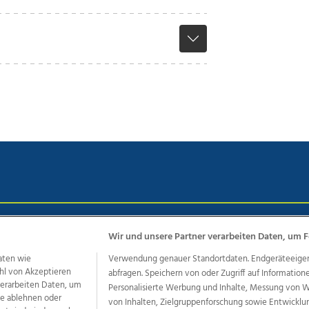
chutz
Impressum
AGB Anzeigekunden
AGB Website
Eh
Wir und unsere Partner verarbeiten Daten, um F
aten wie
Verwendung genauer Standortdaten. Endgeräteeigensc
hl von Akzeptieren
abfragen. Speichern von oder Zugriff auf Information
ere Angebote des Medienhauses Wimmer
 verarbeiten Daten, um
Personalisierte Werbung und Inhalte, Messung von 
le ablehnen oder
von Inhalten, Zielgruppenforschung sowie Entwickl
dio
OÖNachrichten
OÖN Immobilien
OÖN Karriere
OÖN 