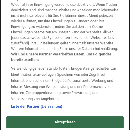
Widerruf Ihrer Einwilligung werden diese deaktiviert. Wenn Tracker
deaktiviert sind, sind manche Inhalte und Anzeigen möglicherweise
nicht mehr so relevant für Sie. Sie können dieses Menü jederzeit
wieder aufrufen, um Ihre Einstellungen zu ändern oder Ihre
Einwilligung zu widerrufen, indem Sie auf den Link Cookie
Einstellungen bearbeiten am unteren Rand der Webseite klicken
Wir über uns
Mediadaten
Kontakt
Jobs
[oder das schwebende Symbol unten links auf der Webseite, falls
Datenschutz
Impressum
AGB Anzeigekunden
zutreffend]. Ihre Einstellungen gelten innerhalb unseres Website.
AGB Website
Ehrenkodex
Politische Werbung
Weitere Informationen finden Sie in unserer Datenschutzerklärung.
Wir und unsere Partner verarbeiten Daten, um Folgendes
bereitzustellen:
Weitere Angebote des Medienhauses Wimmer
Verwendung genauer Standortdaten. Endgeräteeigenschaften zur
Identifikation aktiv abfragen. Speichern von oder Zugriff auf
TV1
di-mog-i.at
OÖNow
Ischler Woche
Informationen auf einem Endgerät. Personalisierte Werbung und
Life Radio
OÖNachrichten
OÖN Immobilien
Inhalte, Messung von Werbeleistung und der Performance von
OÖN Karriere
OÖN Reise
Promenaden Galerien
Inhalten, Zielgruppenforschung sowie Entwicklung und
Regionaljobs
wasistlos.at
wirtrauern.at
Verbesserung von Angeboten.
Liste der Partner (Lieferanten)
Copyrights © 2026 Tips Zeitungs GmbH & Co KG
Akzeptieren