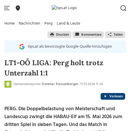
Home
Nachrichten
Perg
Land & Leute
Drucken
Kommentare
Teilen
tips.at als bevorzugte Google-Quelle hinzufügen
LT1-OÖ LIGA: Perg holt trotz
Unterzahl 1:1
Gemeindereporter
Dietmar Piessenberger
, 17.05.2026 11:34
Vorlesen
PERG. Die Doppelbelastung von Meisterschaft und
Landescup zwingt die HABAU-Elf am 15. Mai 2026 zum
dritten Spiel in sieben Tagen. Und das Match in