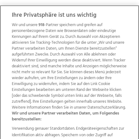
ZUR NACHRICHTENÜBERSICHT
Ihre Privatsphäre ist uns wichtig
Wir und unsere
918
-Partner speichern und greifen auf
personenbezogene Daten wie Browserdaten oder eindeutige
Kennungen auf Ihrem Gerät zu. Durch Auswahl von Akzeptieren
aktivieren Sie Tracking-Technologien für die unter „Wir und unsere
Partner verarbeiten Daten, um Ihnen Dienste bereitzustellen“
aufgeführten Zwecke. Durch Auswahl von Alle ablehnen oder
Widerruf Ihrer Einwilligung werden diese deaktiviert. Wenn Tracker
deaktiviert sind, sind manche Inhalte und Anzeigen möglicherweise
nicht mehr so relevant für Sie. Sie können dieses Menü jederzeit
wieder aufrufen, um Ihre Einstellungen zu ändern oder Ihre
Einwilligung zu widerrufen, indem Sie auf den Link Cookie
Einstellungen bearbeiten am unteren Rand der Webseite klicken
Wir über uns
Mediadaten
Kontakt
Jobs
[oder das schwebende Symbol unten links auf der Webseite, falls
zutreffend]. Ihre Einstellungen gelten innerhalb unseres Website.
Datenschutz
Impressum
AGB Anzeigekunden
Weitere Informationen finden Sie in unserer Datenschutzerklärung.
AGB Website
Ehrenkodex
Politische Werbung
Wir und unsere Partner verarbeiten Daten, um Folgendes
bereitzustellen:
Verwendung genauer Standortdaten. Endgeräteeigenschaften zur
Weitere Angebote des Medienhauses Wimmer
Identifikation aktiv abfragen. Speichern von oder Zugriff auf